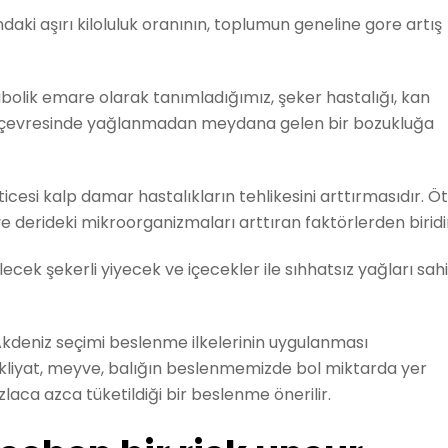
daki aşırı kiloluluk oranının, toplumun geneline gore artış
olik emare olarak tanımladığımız, şeker hastalığı, kan
ın çevresinde yağlanmadan meydana gelen bir bozukluğa
icesi kalp damar hastalıkların tehlikesini arttırmasıdır. Ö
ve derideki mikroorganizmaları arttıran faktörlerden biridi
cek şekerli yiyecek ve içecekler ile sıhhatsız yağları sahi
kdeniz seçimi beslenme ilkelerinin uygulanması
akliyat, meyve, balığın beslenmemizde bol miktarda yer
laca azca tüketildiği bir beslenme önerilir.