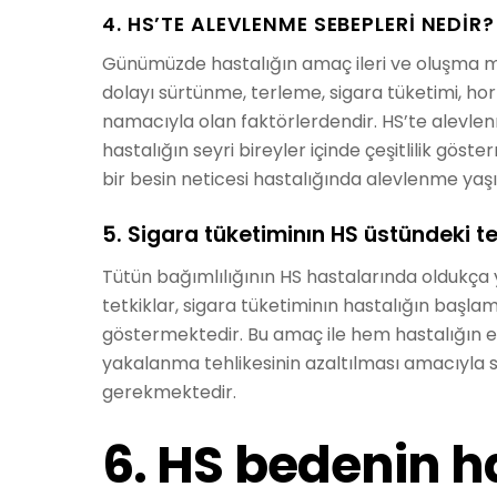
4. HS’TE ALEVLENME SEBEPLERI NEDIR?
Günümüzde hastalığın amaç ileri ve oluşma me
dolayı sürtünme, terleme, sigara tüketimi, ho
namacıyla olan faktörlerdendir. HS’te alevle
hastalığın seyri bireyler içinde çeşitlilik göst
bir besin neticesi hastalığında alevlenme yaşı
5. Sigara tüketiminın HS üstündeki t
Tütün bağımlılığının HS hastalarında oldukça
tetkiklar, sigara tüketiminın hastalığın baş
göstermektedir. Bu amaç ile hem hastalığın et
yakalanma tehlikesinin azaltılması amacıyla 
gerekmektedir.
6. HS bedenin h