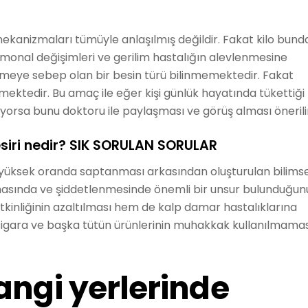
kanizmaları tümüyle anlaşılmış değildir. Fakat kilo bund
rmonal değişimleri ve gerilim hastalığın alevlenmesine
nmeye sebep olan bir besin türü bilinmemektedir. Fakat
ermektedir. Bu amaç ile eğer kişi günlük hayatında tükettiği
yorsa bunu doktoru ile paylaşması ve görüş alması önerili
esiri nedir? SIK SORULAN SORULAR
 yüksek oranda saptanması arkasından oluşturulan bilimse
lamasında ve şiddetlenmesinde önemli bir unsur bulunduğun
kinliğinin azaltılması hem de kalp damar hastalıklarına
sigara ve başka tütün ürünlerinin muhakkak kullanılmamas
angi yerlerinde