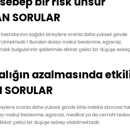
S sebep bir risk unsur
AN SORULAR
astalarının sağlıklı bireylere oranla daha yüksek gövde
örülmektedir.1 Bundan dolayı makul beslenme, egzersiz,
stalık bulgularınin şiddetinde dikkat çekici bir düşüşe sebe
alığın azalmasında etkil
N SORULAR
ireylere oranla daha yüksek gövde kitle indeksi skoruna ha
ı makul beslenme, egzersiz, medikal ya da cerrahi tedav
 dikkat çekici bir düşüşe sebep olabilmektedir.