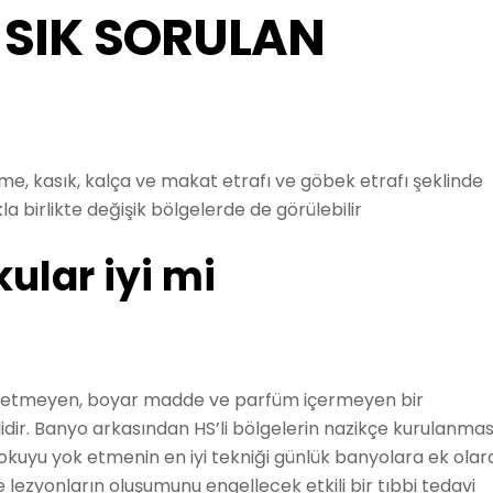
 SIK SORULAN
me, kasık, kalça ve makat etrafı ve göbek etrafı şeklinde
a birlikte değişik bölgelerde de görülebilir
kular iyi mi
riş etmeyen, boyar madde ve parfüm içermeyen bir
idir. Banyo arkasından HS’li bölgelerin nazikçe kurulanmas
 kokuyu yok etmenin en iyi tekniği günlük banyolara ek olar
zyonların oluşumunu engellecek etkili bir tıbbi tedavi