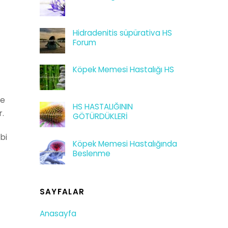
Hidradenitis süpürativa HS
Forum
Köpek Memesi Hastalığı HS
te
HS HASTALIĞININ
r.
GÖTÜRDÜKLERİ
bi
Köpek Memesi Hastalığında
Beslenme
SAYFALAR
Anasayfa