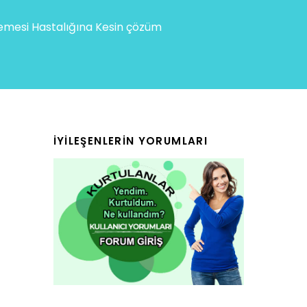
mesi Hastalığına Kesin çözüm
İYILEŞENLERIN YORUMLARI