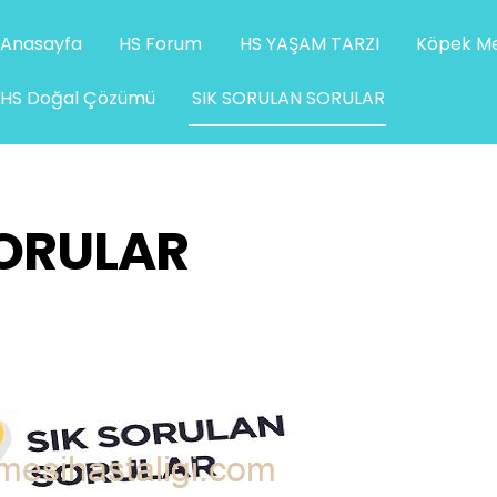
Anasayfa
HS Forum
HS YAŞAM TARZI
Köpek Me
HS Doğal Çözümü
SIK SORULAN SORULAR
SORULAR