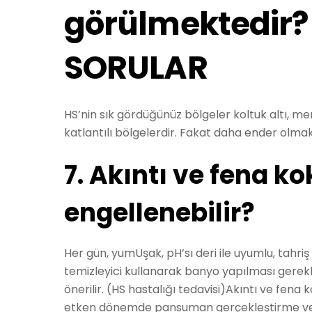
görülmektedir?
SORULAR
HS’nin sık gördüğünüz bölgeler koltuk altı, me
katlantılı bölgelerdir. Fakat daha ender olmakl
7. Akıntı ve fena ko
engellenebilir?
Her gün, yumUşak, pH’sı deri ile uyumlu, tah
temizleyici kullanarak banyo yapılması gerekl
önerilir. (HS hastalığı tedavisi)Akıntı ve fena
etken dönemde pansuman gerçekleştirme ve le