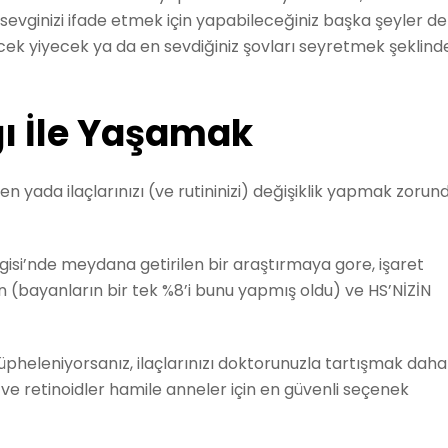
ir—sevginizi ifade etmek için yapabileceğiniz başka şeyler de
cek yiyecek ya da en sevdiğiniz şovları seyretmek şeklind
ğı İle Yaşamak
 yada ilaçlarınızı (ve rutininizi) değişiklik yapmak zorun
si’nde meydana getirilen bir araştırmaya gore, işaret
 (bayanların bir tek %8’i bunu yapmış oldu) ve HS’NİZİN
pheleniyorsanız, ilaçlarınızı doktorunuzla tartışmak daha
ar ve retinoidler hamile anneler için en güvenli seçenek