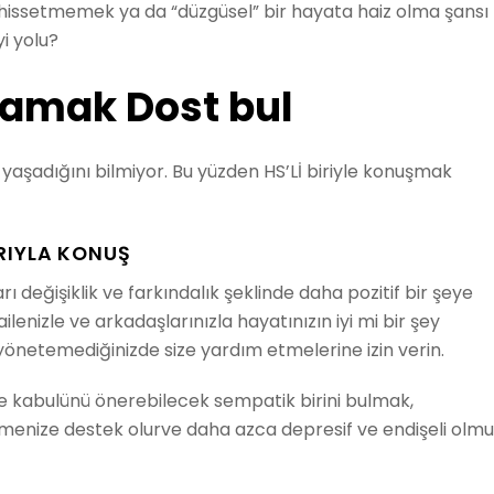
hissetmemek ya da “düzgüsel” bir hayata haiz olma şansı
i yolu?
aşamak Dost bul
r yaşadığını bilmiyor. Bu yüzden HS’Lİ biriyle konuşmak
RIYLA KONUŞ
 değişiklik ve farkındalık şeklinde daha pozitif bir şeye
ilenizle ve arkadaşlarınızla hayatınızın iyi mi bir şey
önetemediğinizde size yardım etmelerine izin verin.
 ve kabulünü önerebilecek sempatik birini bulmak,
tmenize destek olurve daha azca depresif ve endişeli olm