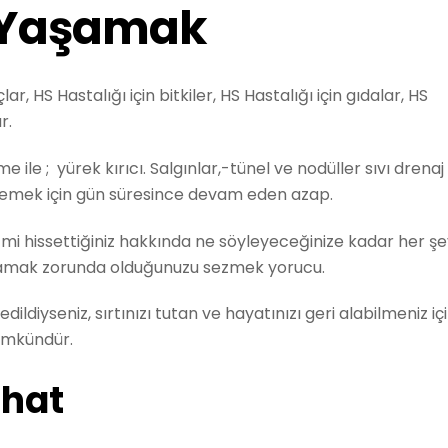
e Yaşamak
lar, HS Hastalığı için bitkiler, HS Hastalığı için gıdalar, HS
r.
 ile ; yürek kırıcı. Salgınlar,-tünel ve nodüller sıvı drenaj
demek için gün süresince devam eden azap.
 mi hissettiğiniz hakkında ne söyleyeceğinize kadar her şe
ıklamak zorunda olduğunuzu sezmek yorucu.
dildiyseniz, sırtınızı tutan ve hayatınızı geri alabilmeniz iç
Mümkündür.
hhat