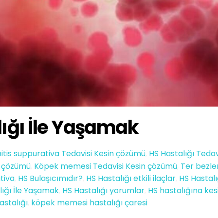
ığı İle Yaşamak
itis suppurativa Tedavisi Kesin çözümü
,
HS Hastalığı Tedav
in çözümü
,
Köpek memesi Tedavisi Kesin çözümü
,
Ter bezler
tiva
,
HS Bulaşıcımıdır?
,
HS Hastalığı etkili ilaçlar
,
HS Hastalı
lığı İle Yaşamak
,
HS Hastalığı yorumlar
,
HS hastalığına kes
stalığı
,
köpek memesi hastalığı çaresi