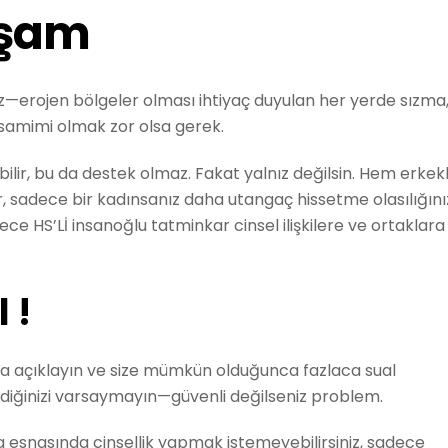
aşam
nız—erojen bölgeler olması ihtiyaç duyulan her yerde sızma
e samimi olmak zor olsa gerek.
bilir, bu da destek olmaz. Fakat yalnız değilsin. Hem erkek
, sadece bir kadınsanız daha utangaç hissetme olasılığını
e HS’Lİ insanoğlu tatminkar cinsel ilişkilere ve ortaklara
 !
a açıklayın ve size mümkün olduğunca fazlaca sual
ildiğinizi varsaymayın—güvenli değilseniz problem.
 esnasında cinsellik yapmak istemeyebilirsiniz, sadece