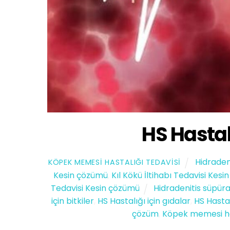
HS Hastal
Hidraden
KÖPEK MEMESI HASTALIĞI TEDAVISI
Kesin çözümü
,
Kıl Kökü İltihabı Tedavisi Kes
Tedavisi Kesin çözümü
Hidradenitis süpüra
için bitkiler
,
HS Hastalığı için gıdalar
,
HS Hasta
çözüm
,
Köpek memesi ha