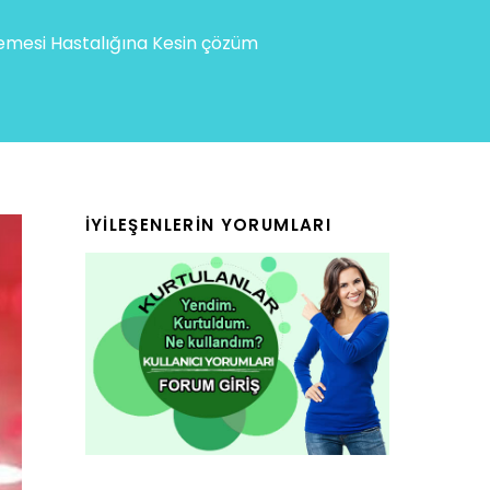
mesi Hastalığına Kesin çözüm
İYILEŞENLERIN YORUMLARI