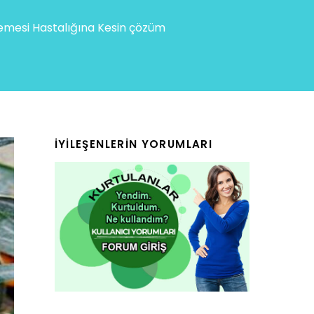
mesi Hastalığına Kesin çözüm
İYILEŞENLERIN YORUMLARI