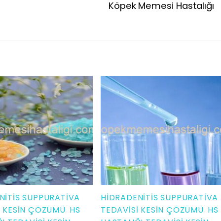
Köpek Memesi Hastalığı
NITIS SUPPURATIVA
HIDRADENITIS SUPPURATIVA
I KESIN ÇÖZÜMÜ
,
HS
TEDAVISI KESIN ÇÖZÜMÜ
,
HS