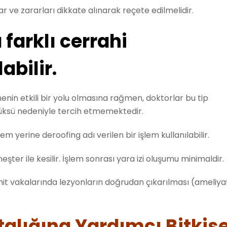
rar ve zararları dikkate alınarak reçete edilmelidir.
 farklı cerrahi
abilir.
enin etkili bir yolu olmasına rağmen, doktorlar bu tip
nüksü nedeniyle tercih etmemektedir.
lem yerine deroofing adı verilen bir işlem kullanılabilir.
ter ile kesilir. İşlem sonrası yara izi oluşumu minimaldir.
nit vakalarında lezyonların doğrudan çıkarılması (ameliya
lığına Yardımcı Bitkise