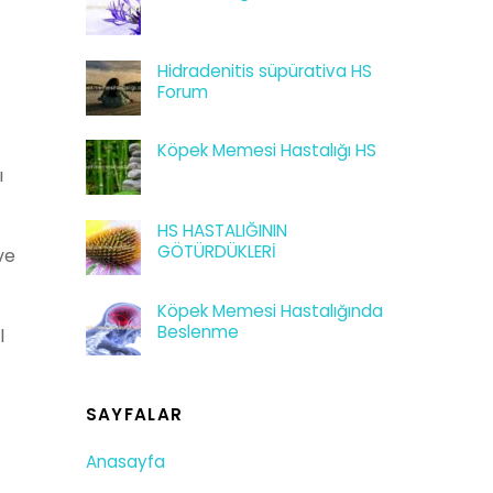
Hidradenitis süpürativa HS
Forum
Köpek Memesi Hastalığı HS
ı
HS HASTALIĞININ
GÖTÜRDÜKLERİ
ve
Köpek Memesi Hastalığında
Beslenme
l
SAYFALAR
Anasayfa