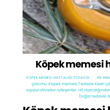
Köpek memesi ha
HS Has
KÖPEK MEMESI HASTALIĞI TEDAVISI
çözümü
,
Köpek memesi Tedavisi Kesin ç
suppurativadan iyileşenler
,
HS Hastalığından
Doğal tedavisi
,