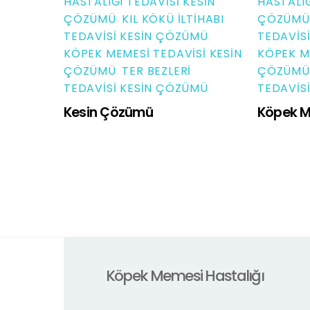
HASTALIĞI TEDAVISI KESIN
HASTALIĞ
ÇÖZÜMÜ
,
KIL KÖKÜ İLTIHABI
ÇÖZÜMÜ
TEDAVISI KESIN ÇÖZÜMÜ
,
TEDAVIS
KÖPEK MEMESI TEDAVISI KESIN
KÖPEK M
ÇÖZÜMÜ
,
TER BEZLERI
ÇÖZÜMÜ
TEDAVISI KESIN ÇÖZÜMÜ
TEDAVIS
Kesin Çözümü
Köpek M
Köpek Memesi Hastalığı