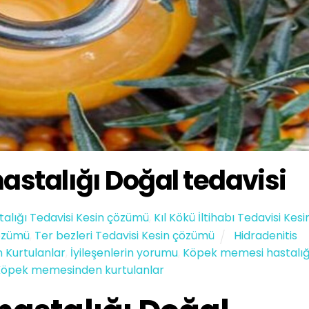
stalığı Doğal tedavisi
talığı Tedavisi Kesin çözümü
,
Kıl Kökü İltihabı Tedavisi Kesi
özümü
,
Ter bezleri Tedavisi Kesin çözümü
Hidradenitis
 Kurtulanlar
,
İyileşenlerin yorumu
,
Köpek memesi hastalığ
Köpek memesinden kurtulanlar