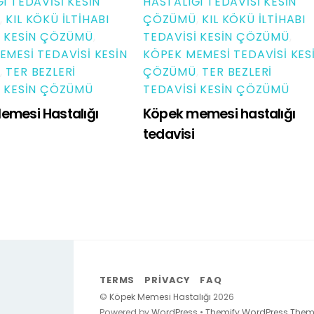
I TEDAVISI KESIN
HASTALIĞI TEDAVISI KESIN
,
KIL KÖKÜ İLTIHABI
ÇÖZÜMÜ
,
KIL KÖKÜ İLTIHABI
I KESIN ÇÖZÜMÜ
,
TEDAVISI KESIN ÇÖZÜMÜ
,
EMESI TEDAVISI KESIN
KÖPEK MEMESI TEDAVISI KES
,
TER BEZLERI
ÇÖZÜMÜ
,
TER BEZLERI
I KESIN ÇÖZÜMÜ
TEDAVISI KESIN ÇÖZÜMÜ
emesi Hastalığı
Köpek memesi hastalığı
tedavisi
TERMS
PRIVACY
FAQ
©
Köpek Memesi Hastalığı
2026
Powered by
WordPress
•
Themify WordPress The