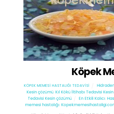
Köpek Me
Hidraden
KÖPEK MEMESI HASTALIĞI TEDAVISI
Kesin çözümü
,
Kıl Kökü İltihabı Tedavisi Kes
Tedavisi Kesin çözümü
En Etkili Kalıcı
,
Has
memesi hastalığı
,
Kopekmemesihastaligi.co