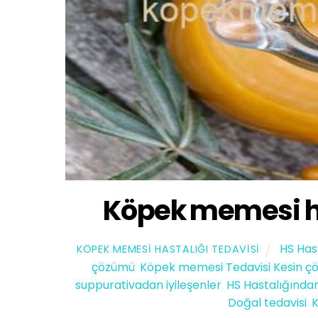
Köpek memesi ha
HS Has
KÖPEK MEMESI HASTALIĞI TEDAVISI
çözümü
,
Köpek memesi Tedavisi Kesin ç
suppurativadan iyileşenler
,
HS Hastalığından
Doğal tedavisi
,