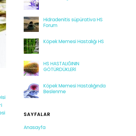
Hidradenitis süpürativa HS
Forum
Köpek Memesi Hastalığı HS
HS HASTALIĞININ
GÖTÜRDÜKLERİ
Köpek Memesi Hastalığında
Beslenme
isi
i
si
SAYFALAR
Anasayfa