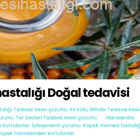
stalığı Doğal tedavisi
talığı Tedavisi Kesin çözümü
,
Kıl Kökü İltihabı Tedavisi Kesi
özümü
,
Ter bezleri Tedavisi Kesin çözümü
Hidradenitis
 Kurtulanlar
,
İyileşenlerin yorumu
,
Köpek memesi hastalığ
Köpek memesinden kurtulanlar