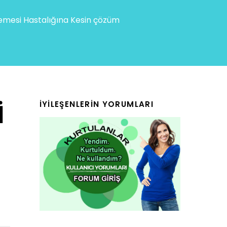
mesi Hastalığına Kesin çözüm
I
İYILEŞENLERIN YORUMLARI