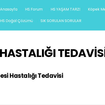
Anasayfa
HS Forum
HS YAŞAM TARZI
Köpek Me
HS Doğal Çözümü
SIK SORULAN SORULAR
HASTALIĞI TEDAVIS
i Hastalığı Tedavisi