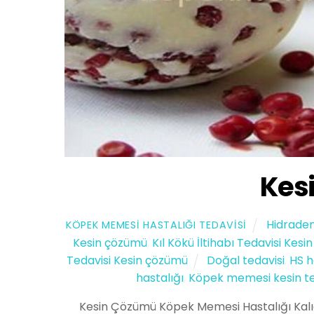
Kes
Hidraden
KÖPEK MEMESI HASTALIĞI TEDAVISI
Kesin çözümü
,
Kıl Kökü İltihabı Tedavisi Kes
Tedavisi Kesin çözümü
Doğal tedavisi
,
HS h
hastalığı
,
Köpek memesi kesin te
Kesin Çözümü Köpek Memesi Hastalığı Kalıc