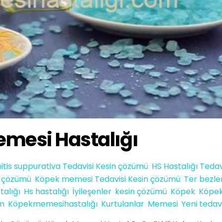
mesi Hastalığı
itis suppurativa Tedavisi Kesin çözümü
,
HS Hastalığı Tedav
in çözümü
,
Köpek memesi Tedavisi Kesin çözümü
,
Ter bezler
talığı
,
Hs hastalığı
,
İyileşenler
,
kesin çözümü
,
Köpek
,
Köpe
m
,
Köpekmemesihastalığı
,
Kurtulanlar
,
Memesi
,
Yeni tedavi