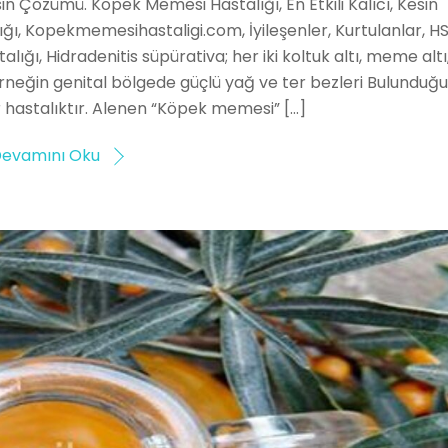
in Çözümü. Köpek Memesi Hastalığı, En Etkili Kalıcı, Kesin
ı, Kopekmemesihastaligi.com, İyileşenler, Kurtulanlar, H
ığı, Hidradenitis süpürativa; her iki koltuk altı, meme altı
neğin genital bölgede güçlü yağ ve ter bezleri Bulunduğ
r hastalıktır. Alenen “Köpek memesi” […]
evamını Oku