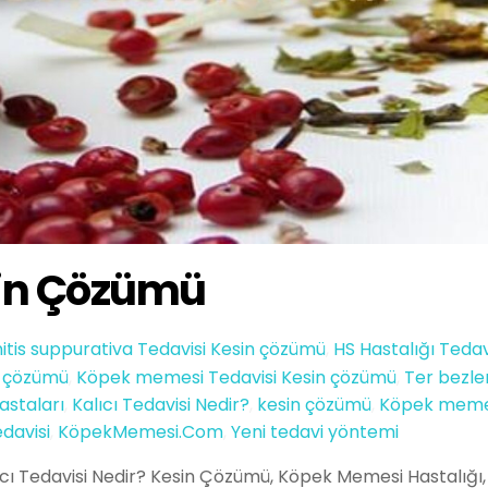
in Çözümü
itis suppurativa Tedavisi Kesin çözümü
,
HS Hastalığı Tedav
in çözümü
,
Köpek memesi Tedavisi Kesin çözümü
,
Ter bezler
astaları
,
Kalıcı Tedavisi Nedir?
,
kesin çözümü
,
Köpek meme
davisi
,
KöpekMemesi.Com
,
Yeni tedavi yöntemi
ı Tedavisi Nedir? Kesin Çözümü, Köpek Memesi Hastalığı,