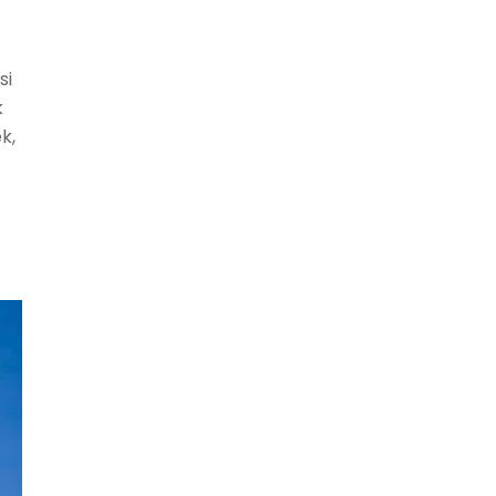
si
k
k,