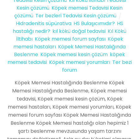
Tedavisi Kesin çözümü
,
Kıl Kökü İltihabı Tedavisi
Kesin çözümü
,
Köpek memesi Tedavisi Kesin
çözümü
,
Ter bezleri Tedavisi Kesin çözümü
Hidradenitis süpürativa
,
HS Bulaşıcımıdır?
,
HS
hastalığı nedir?
,
kıl kökü doğal tedavisi
,
Kıl Kökü
İltihabı
,
Köpek memesi forum sayfası
,
Köpek
memesi hastaları
,
Köpek Memesi Hastalığında
Beslenme
,
Köpek memesi kesin çözüm
,
köpek
memesi tedavisi
,
Köpek memesi yorumları
,
Ter bezi
forum
Köpek Memesi Hastalığında Beslenme Köpek
Memesi Hastalığında Beslenme, Köpek memesi
tedavisi, Köpek memesi kesin çözüm, Köpek
memesi hastaları, Köpek memesi yorumları, Köpek
memesi forum sayfası Köpek Memesi Hastalığında
Beslenme Köpek Memesi hastalığı olan hepimiz 1
şartı beslenme mevzusunda yaşam tarzını