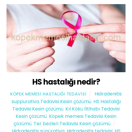
HS hastalığı nedir?
Hidradenitis
KÖPEK MEMESI HASTALIĞI TEDAVISI
suppurativa Tedavisi Kesin çözümü
,
HS Hastalığı
Tedavisi Kesin çözümü
,
Kıl Kökü İltihabı Tedavisi
Kesin çözümü
,
Köpek memesi Tedavisi Kesin
çözümü
,
Ter bezleri Tedavisi Kesin çözümü
Hidradenitis süpürativa
,
Hidradenitis tedavisi
,
HS