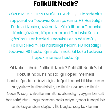
Folikülit Nedir?
Hidradenitis
KÖPEK MEMESI HASTALIĞI TEDAVISI
suppurativa Tedavisi Kesin çözümü
,
HS Hastalığı
Tedavisi Kesin çözümü
,
Kıl Kökü İltihabı Tedavisi
Kesin çözümü
,
Köpek memesi Tedavisi Kesin
çözümü
,
Ter bezleri Tedavisi Kesin çözümü
Folikülit Nedir?
,
HS hastalığı nedir?
,
HS hastalığı
tedavisi
,
HS hastalığını aldırmak
,
kıl kökü tedavisi
,
Köpek memesi hastalığı
Kıl Kökü İltihabı Folikülit Nedir? Folikülit Nedir?, kıl
kökü iltihabı, hs hastalığı köpek memesi
hastalığında tedavisi için doğal tedavi bitkisel ürün
suyyukcc kullanılabilir, Folikülit Forum Folikülit
Nedir?, saç foliküllerinin iltihaplandığı yaygın bir cilt
hastalığıdır. Çoğu zaman bakteriyel yada fungal bir
enfeksiyondan doğar. İlk başta, saç köklerinin