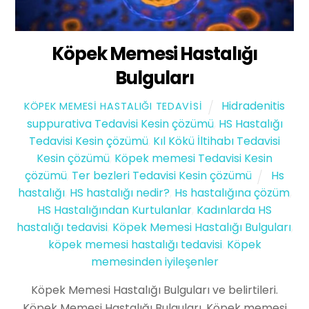
Köpek Memesi Hastalığı
Bulguları
Hidradenitis
KÖPEK MEMESI HASTALIĞI TEDAVISI
suppurativa Tedavisi Kesin çözümü
,
HS Hastalığı
Tedavisi Kesin çözümü
,
Kıl Kökü İltihabı Tedavisi
Kesin çözümü
,
Köpek memesi Tedavisi Kesin
çözümü
,
Ter bezleri Tedavisi Kesin çözümü
Hs
hastalığı
,
HS hastalığı nedir?
,
Hs hastalığına çözüm
,
HS Hastalığından Kurtulanlar
,
Kadınlarda HS
hastalığı tedavisi
,
Köpek Memesi Hastalığı Bulguları
,
köpek memesi hastalığı tedavisi
,
Köpek
memesinden iyileşenler
Köpek Memesi Hastalığı Bulguları ve belirtileri.
Köpek Memesi Hastalığı Bulguları, Köpek memesi