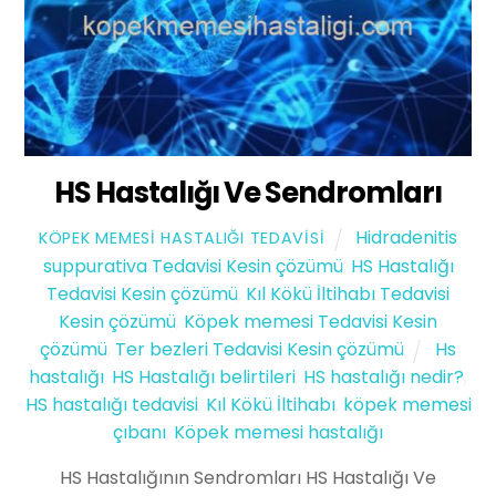
HS Hastalığı Ve Sendromları
Hidradenitis
KÖPEK MEMESI HASTALIĞI TEDAVISI
suppurativa Tedavisi Kesin çözümü
,
HS Hastalığı
Tedavisi Kesin çözümü
,
Kıl Kökü İltihabı Tedavisi
Kesin çözümü
,
Köpek memesi Tedavisi Kesin
çözümü
,
Ter bezleri Tedavisi Kesin çözümü
Hs
hastalığı
,
HS Hastalığı belirtileri
,
HS hastalığı nedir?
,
HS hastalığı tedavisi
,
Kıl Kökü İltihabı
,
köpek memesi
çıbanı
,
Köpek memesi hastalığı
HS Hastalığının Sendromları HS Hastalığı Ve