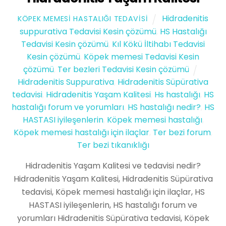
Hidradenitis
KÖPEK MEMESI HASTALIĞI TEDAVISI
suppurativa Tedavisi Kesin çözümü
,
HS Hastalığı
Tedavisi Kesin çözümü
,
Kıl Kökü İltihabı Tedavisi
Kesin çözümü
,
Köpek memesi Tedavisi Kesin
çözümü
,
Ter bezleri Tedavisi Kesin çözümü
Hidradenitis Suppurativa
,
Hidradenitis Süpürativa
tedavisi
,
Hidradenitis Yaşam Kalitesi
,
Hs hastalığı
,
HS
hastalığı forum ve yorumları
,
HS hastalığı nedir?
,
HS
HASTASI iyileşenlerin
,
Köpek memesi hastalığı
,
Köpek memesi hastalığı için ilaçlar
,
Ter bezi forum
,
Ter bezi tıkanıklığı
Hidradenitis Yaşam Kalitesi ve tedavisi nedir?
Hidradenitis Yaşam Kalitesi, Hidradenitis Süpürativa
tedavisi, Köpek memesi hastalığı için ilaçlar, HS
HASTASI iyileşenlerin, HS hastalığı forum ve
yorumları Hidradenitis Süpürativa tedavisi, Köpek