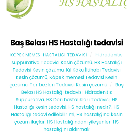
Baş Belası HS Hastalığı tedavisi
Hidradenitis
KÖPEK MEMESI HASTALIĞI TEDAVISI
suppurativa Tedavisi Kesin çözümü
,
HS Hastalığı
Tedavisi Kesin çözümü
,
Kıl Kökü İltihabı Tedavisi
Kesin çözümü
,
Köpek memesi Tedavisi Kesin
çözümü
,
Ter bezleri Tedavisi Kesin çözümü
Baş
Belası HS Hastalığı tedavisi
,
Hidradenitis
Suppurativa
,
HS Deri hastalıkları Tedavisi
,
HS
Hastalığı kesin tedavisi
,
HS hastalığı nedir?
,
HS
Hastalığı tedavi edilebilir mi
,
HS hastalığına kesin
çözüm ilaçlar
,
HS Hastalığından iyileşenler
,
HS
hastalığını aldırmak