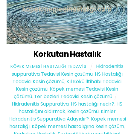
Korkutan Hastalık
Hidradenitis
KÖPEK MEMESI HASTALIĞI TEDAVISI
suppurativa Tedavisi Kesin çözümü
,
HS Hastalığı
Tedavisi Kesin çözümü
,
Kıl Kökü İltihabı Tedavisi
Kesin çözümü
,
Köpek memesi Tedavisi Kesin
çözümü
,
Ter bezleri Tedavisi Kesin çözümü
Hidradenitis Suppurativa
,
HS hastalığı nedir?
,
HS
hastalığını aldırmak
,
kesin çözümü
,
Kimler
Hidradenitis Suppurativa Adayıdır?
,
Köpek memesi
hastalığı
,
Köpek memesi hastalığına kesin çözüm
,
Korkutan Hastalık
,
Terbezi iltihabı yeni bitkisel