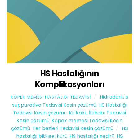
HS Hastalığının
Komplikasyonları
Hidradenitis
KÖPEK MEMESI HASTALIĞI TEDAVISI
suppurativa Tedavisi Kesin çözümü
,
HS Hastalığı
Tedavisi Kesin çözümü
,
Kıl Kökü İltihabı Tedavisi
Kesin çözümü
,
Köpek memesi Tedavisi Kesin
çözümü
,
Ter bezleri Tedavisi Kesin çözümü
HS
hastalığı bitkisel kürü
,
HS hastalığı nedir?
,
HS