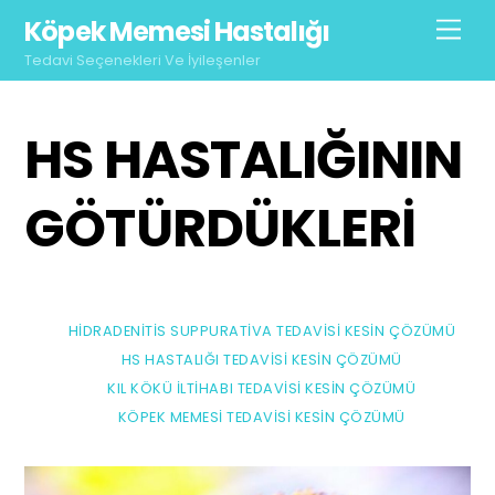
Skip
Köpek Memesi Hastalığı
Men
to
Tedavi Seçenekleri Ve İyileşenler
content
HS HASTALIĞININ
GÖTÜRDÜKLERİ
HIDRADENITIS SUPPURATIVA TEDAVISI KESIN ÇÖZÜMÜ
HS HASTALIĞI TEDAVISI KESIN ÇÖZÜMÜ
KIL KÖKÜ İLTIHABI TEDAVISI KESIN ÇÖZÜMÜ
KÖPEK MEMESI TEDAVISI KESIN ÇÖZÜMÜ