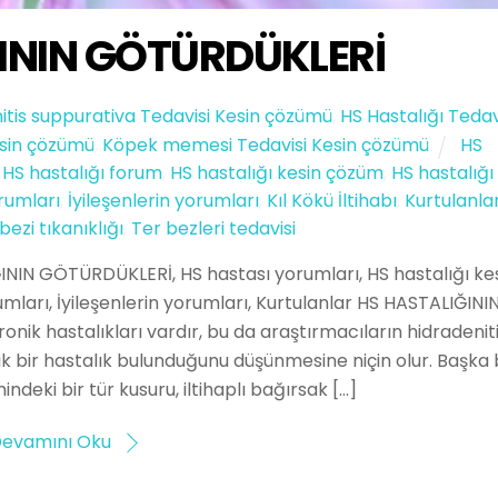
ININ GÖTÜRDÜKLERİ
itis suppurativa Tedavisi Kesin çözümü
,
HS Hastalığı Tedav
Kesin çözümü
,
Köpek memesi Tedavisi Kesin çözümü
HS
,
HS hastalığı forum
,
HS hastalığı kesin çözüm
,
HS hastalığı
rumları
,
İyileşenlerin yorumları
,
Kıl Kökü İltihabı
,
Kurtulanla
bezi tıkanıklığı
,
Ter bezleri tedavisi
IN GÖTÜRDÜKLERİ, HS hastası yorumları, HS hastalığı ke
mları, İyileşenlerin yorumları, Kurtulanlar HS HASTALIĞINI
ik hastalıkları vardır, bu da araştırmacıların hidradenit
mik bir hastalık bulunduğunu düşünmesine niçin olur. Başka 
indeki bir tür kusuru, iltihaplı bağırsak […]
evamını Oku