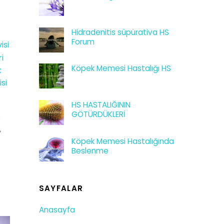
Hidradenitis süpürativa HS
Forum
isi
i
Köpek Memesi Hastalığı HS
k
si
HS HASTALIĞININ
GÖTÜRDÜKLERİ
S
,
Köpek Memesi Hastalığında
u
Beslenme
SAYFALAR
Anasayfa