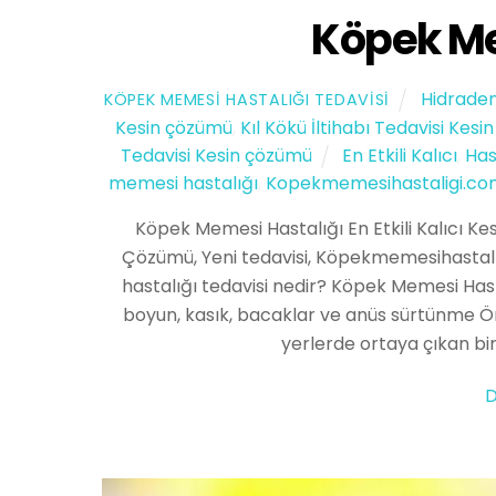
Köpek Me
Hidraden
KÖPEK MEMESI HASTALIĞI TEDAVISI
Kesin çözümü
,
Kıl Kökü İltihabı Tedavisi Kes
Tedavisi Kesin çözümü
En Etkili Kalıcı
,
Has
memesi hastalığı
,
Kopekmemesihastaligi.co
Köpek Memesi Hastalığı En Etkili Kalıcı Kes
Çözümü, Yeni tedavisi, Köpekmemesihastalığ
hastalığı tedavisi nedir? Köpek Memesi Hastal
boyun, kasık, bacaklar ve anüs sürtünme Ör
yerlerde ortaya çıkan bi
D