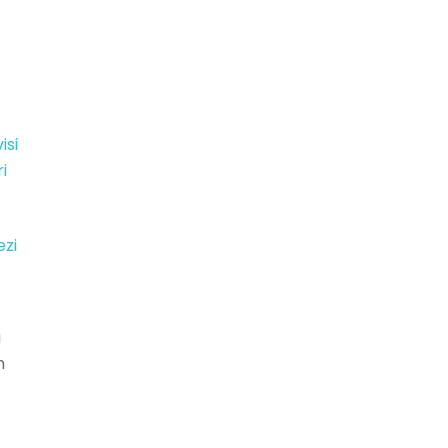
isi
i
ezi
ı
n