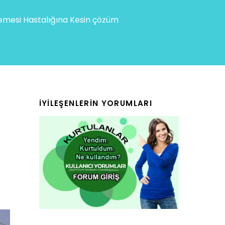
mesi Hastalığına Kesin çözüm
İYILEŞENLERIN YORUMLARI