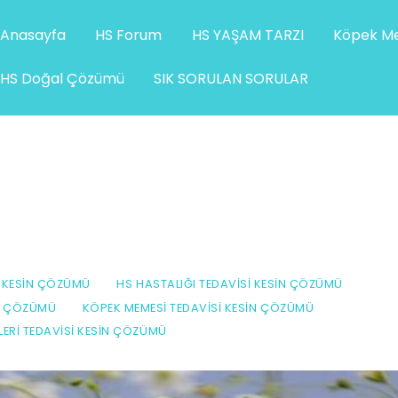
Anasayfa
HS Forum
HS YAŞAM TARZI
Köpek Me
HS Doğal Çözümü
SIK SORULAN SORULAR
I KESIN ÇÖZÜMÜ
HS HASTALIĞI TEDAVISI KESIN ÇÖZÜMÜ
IN ÇÖZÜMÜ
KÖPEK MEMESI TEDAVISI KESIN ÇÖZÜMÜ
ZLERI TEDAVISI KESIN ÇÖZÜMÜ