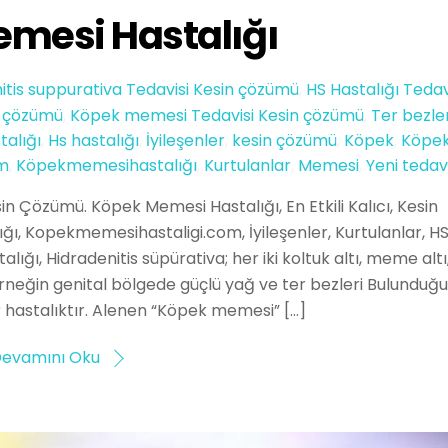
mesi Hastalığı
itis suppurativa Tedavisi Kesin çözümü
,
HS Hastalığı Tedav
in çözümü
,
Köpek memesi Tedavisi Kesin çözümü
,
Ter bezler
talığı
,
Hs hastalığı
,
İyileşenler
,
kesin çözümü
,
Köpek
,
Köpe
m
,
Köpekmemesihastalığı
,
Kurtulanlar
,
Memesi
,
Yeni tedavi
in Çözümü. Köpek Memesi Hastalığı, En Etkili Kalıcı, Kesin
ı, Kopekmemesihastaligi.com, İyileşenler, Kurtulanlar, H
ığı, Hidradenitis süpürativa; her iki koltuk altı, meme altı
neğin genital bölgede güçlü yağ ve ter bezleri Bulunduğ
r hastalıktır. Alenen “Köpek memesi” […]
evamını Oku