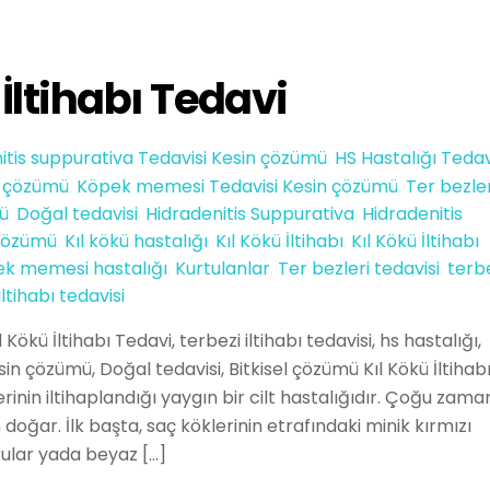
 İltihabı Tedavi
itis suppurativa Tedavisi Kesin çözümü
,
HS Hastalığı Tedav
in çözümü
,
Köpek memesi Tedavisi Kesin çözümü
,
Ter bezler
mü
,
Doğal tedavisi
,
Hidradenitis Suppurativa
,
Hidradenitis
çözümü
,
Kıl kökü hastalığı
,
Kıl Kökü İltihabı
,
Kıl Kökü İltihabı
k memesi hastalığı
,
Kurtulanlar
,
Ter bezleri tedavisi
,
terb
iltihabı tedavisi
l Kökü İltihabı Tedavi, terbezi iltihabı tedavisi, hs hastalığı,
Kesin çözümü, Doğal tedavisi, Bitkisel çözümü Kıl Kökü İltihab
llerinin iltihaplandığı yaygın bir cilt hastalığıdır. Çoğu zama
oğar. İlk başta, saç köklerinin etrafındaki minik kırmızı
ular yada beyaz […]