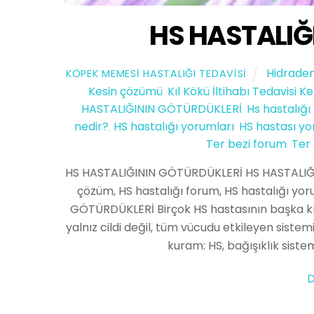
HS HASTALIĞ
Hidraden
KÖPEK MEMESI HASTALIĞI TEDAVISI
Kesin çözümü
,
Kıl Kökü İltihabı Tedavisi 
HASTALIĞININ GÖTÜRDÜKLERİ
,
Hs hastalığı
nedir?
,
HS hastalığı yorumları
,
HS hastası yo
Ter bezi forum
,
Ter 
HS HASTALIĞININ GÖTÜRDÜKLERİ HS HASTALIĞIN
çözüm, HS hastalığı forum, HS hastalığı yoru
GÖTÜRDÜKLERİ Birçok HS hastasının başka kron
yalnız cildi değil, tüm vücudu etkileyen siste
kuram: HS, bağışıklık sistem
D