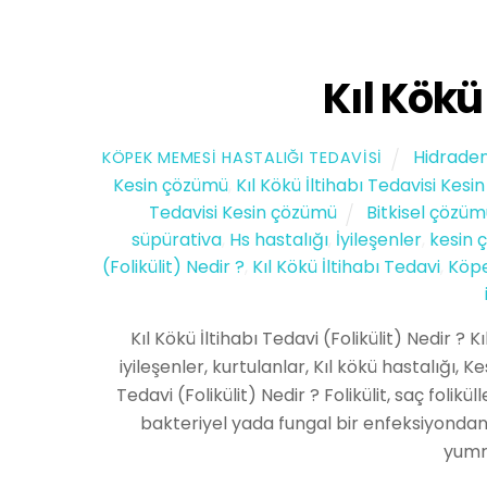
Kıl Kökü
Hidraden
KÖPEK MEMESI HASTALIĞI TEDAVISI
Kesin çözümü
,
Kıl Kökü İltihabı Tedavisi Kes
Tedavisi Kesin çözümü
Bitkisel çözü
süpürativa
,
Hs hastalığı
,
İyileşenler
,
kesin 
(Folikülit) Nedir ?
,
Kıl Kökü İltihabı Tedavi
,
Köpe
Kıl Kökü İltihabı Tedavi (Folikülit) Nedir ? Kı
iyileşenler, kurtulanlar, Kıl kökü hastalığı, 
Tedavi (Folikülit) Nedir ? Folikülit, saç folikü
bakteriyel yada fungal bir enfeksiyondan d
yumr