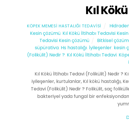
Kıl Kökü
Hidraden
KÖPEK MEMESI HASTALIĞI TEDAVISI
Kesin çözümü
,
Kıl Kökü İltihabı Tedavisi Kes
Tedavisi Kesin çözümü
Bitkisel çözü
süpürativa
,
Hs hastalığı
,
İyileşenler
,
kesin 
(Folikülit) Nedir ?
,
Kıl Kökü İltihabı Tedavi
,
Köpe
Kıl Kökü İltihabı Tedavi (Folikülit) Nedir ? Kı
iyileşenler, kurtulanlar, Kıl kökü hastalığı, 
Tedavi (Folikülit) Nedir ? Folikülit, saç folikü
bakteriyel yada fungal bir enfeksiyondan d
yumr
D