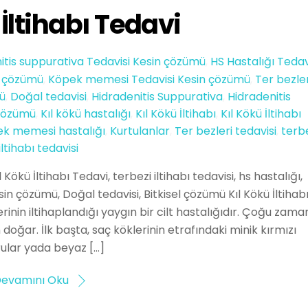
 İltihabı Tedavi
itis suppurativa Tedavisi Kesin çözümü
,
HS Hastalığı Tedav
in çözümü
,
Köpek memesi Tedavisi Kesin çözümü
,
Ter bezler
mü
,
Doğal tedavisi
,
Hidradenitis Suppurativa
,
Hidradenitis
çözümü
,
Kıl kökü hastalığı
,
Kıl Kökü İltihabı
,
Kıl Kökü İltihabı
k memesi hastalığı
,
Kurtulanlar
,
Ter bezleri tedavisi
,
terb
iltihabı tedavisi
l Kökü İltihabı Tedavi, terbezi iltihabı tedavisi, hs hastalığı,
Kesin çözümü, Doğal tedavisi, Bitkisel çözümü Kıl Kökü İltihab
llerinin iltihaplandığı yaygın bir cilt hastalığıdır. Çoğu zama
oğar. İlk başta, saç köklerinin etrafındaki minik kırmızı
ular yada beyaz […]
evamını Oku