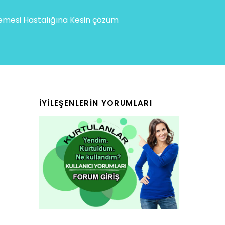
mesi Hastalığına Kesin çözüm
İYILEŞENLERIN YORUMLARI