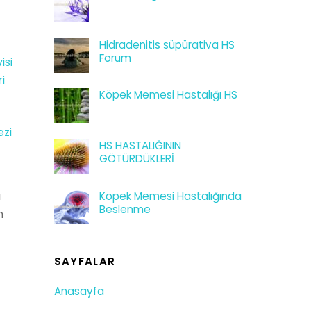
Hidradenitis süpürativa HS
Forum
isi
i
Köpek Memesi Hastalığı HS
ezi
HS HASTALIĞININ
GÖTÜRDÜKLERİ
ı
Köpek Memesi Hastalığında
Beslenme
n
SAYFALAR
Anasayfa