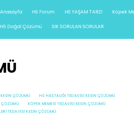
Anasayfa
HS Forum
HS YAŞAM TARZI
Köpek Me
HS Doğal Çözümü
SIK SORULAN SORULAR
MÜ
I KESIN ÇÖZÜMÜ
HS HASTALIĞI TEDAVISI KESIN ÇÖZÜMÜ
IN ÇÖZÜMÜ
KÖPEK MEMESI TEDAVISI KESIN ÇÖZÜMÜ
ZLERI TEDAVISI KESIN ÇÖZÜMÜ