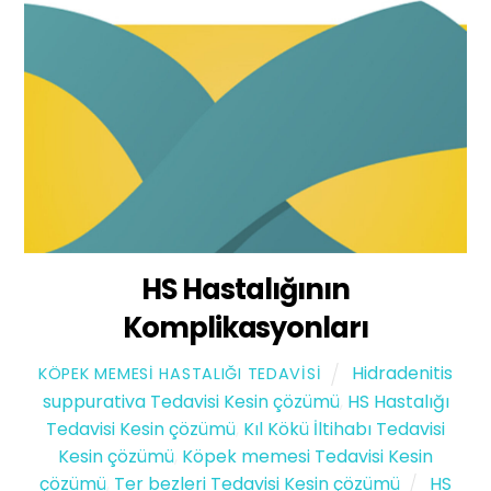
HS Hastalığının
Komplikasyonları
Hidradenitis
KÖPEK MEMESI HASTALIĞI TEDAVISI
suppurativa Tedavisi Kesin çözümü
,
HS Hastalığı
Tedavisi Kesin çözümü
,
Kıl Kökü İltihabı Tedavisi
Kesin çözümü
,
Köpek memesi Tedavisi Kesin
çözümü
,
Ter bezleri Tedavisi Kesin çözümü
HS