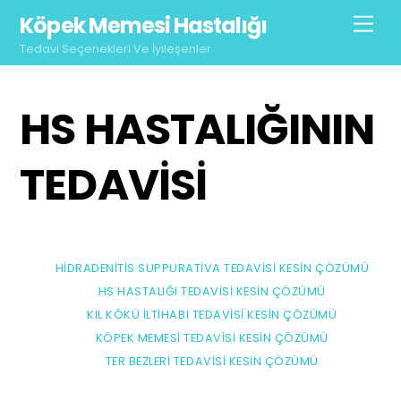
Skip
Köpek Memesi Hastalığı
Men
to
Tedavi Seçenekleri Ve İyileşenler
content
HS HASTALIĞININ
TEDAVISI
HIDRADENITIS SUPPURATIVA TEDAVISI KESIN ÇÖZÜMÜ
HS HASTALIĞI TEDAVISI KESIN ÇÖZÜMÜ
KIL KÖKÜ İLTIHABI TEDAVISI KESIN ÇÖZÜMÜ
KÖPEK MEMESI TEDAVISI KESIN ÇÖZÜMÜ
TER BEZLERI TEDAVISI KESIN ÇÖZÜMÜ