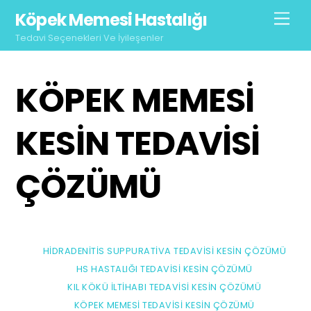
Skip
Köpek Memesi Hastalığı
Men
to
Tedavi Seçenekleri Ve İyileşenler
content
KÖPEK MEMESI
KESIN TEDAVISI
ÇÖZÜMÜ
HIDRADENITIS SUPPURATIVA TEDAVISI KESIN ÇÖZÜMÜ
HS HASTALIĞI TEDAVISI KESIN ÇÖZÜMÜ
KIL KÖKÜ İLTIHABI TEDAVISI KESIN ÇÖZÜMÜ
KÖPEK MEMESI TEDAVISI KESIN ÇÖZÜMÜ