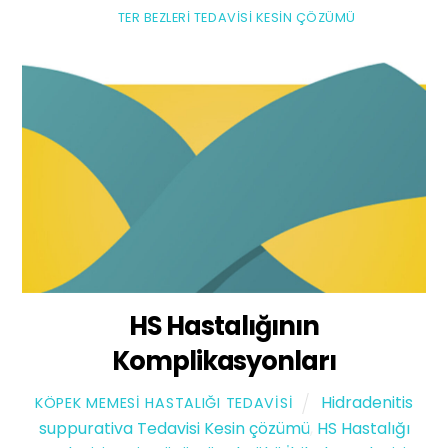
TER BEZLERI TEDAVISI KESIN ÇÖZÜMÜ
HS Hastalığının
Komplikasyonları
Hidradenitis
KÖPEK MEMESI HASTALIĞI TEDAVISI
suppurativa Tedavisi Kesin çözümü
,
HS Hastalığı