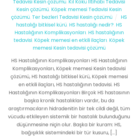
Tedavisi Kesin çözümü
,
Kıl Kökü İltihabı Tedavisi
Kesin çözümü
,
Köpek memesi Tedavisi Kesin
çözümü
,
Ter bezleri Tedavisi Kesin çözümü
HS
hastalığı bitkisel kürü
,
HS hastalığı nedir?
,
HS
Hastalığının Komplikasyonları
,
HS hastalığının
tedavisi
,
Köpek memesi en etkili ilaçları
,
Köpek
memesi Kesin tedavisi çözümü
HS Hastalığının Komplikasyonları HS Hastalığının
Komplikasyonları, Köpek memesi Kesin tedavisi
çözümü, HS hastalığı bitkisel kürü, Köpek memesi
en etkili ilaçları, HS hastalığının tedavisi. HS
Hastalığının Komplikasyonları Birçok HS hastasının
başka kronik hastalıkları vardır, bu da
araştırmacıların hidradenitin bir tek cildi değil, tüm
vücudu etkileyen sistemik bir hastalık bulunduğunu
düşünmesine niçin olur. Başka bir kuram: HS,
bağışıklık sistemindeki bir tür kusuru, […]