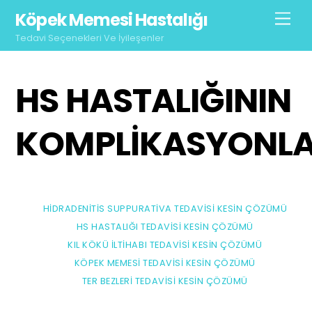
Skip
Köpek Memesi Hastalığı
Men
to
Tedavi Seçenekleri Ve İyileşenler
content
HS HASTALIĞININ
KOMPLIKASYONLA
HIDRADENITIS SUPPURATIVA TEDAVISI KESIN ÇÖZÜMÜ
HS HASTALIĞI TEDAVISI KESIN ÇÖZÜMÜ
KIL KÖKÜ İLTIHABI TEDAVISI KESIN ÇÖZÜMÜ
KÖPEK MEMESI TEDAVISI KESIN ÇÖZÜMÜ
TER BEZLERI TEDAVISI KESIN ÇÖZÜMÜ