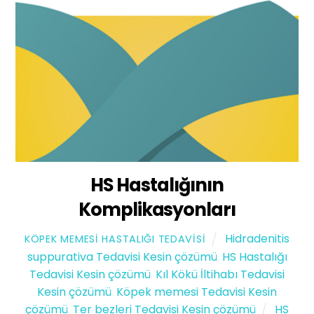
HS Hastalığının
Komplikasyonları
Hidradenitis
KÖPEK MEMESI HASTALIĞI TEDAVISI
suppurativa Tedavisi Kesin çözümü
,
HS Hastalığı
Tedavisi Kesin çözümü
,
Kıl Kökü İltihabı Tedavisi
Kesin çözümü
,
Köpek memesi Tedavisi Kesin
çözümü
,
Ter bezleri Tedavisi Kesin çözümü
HS