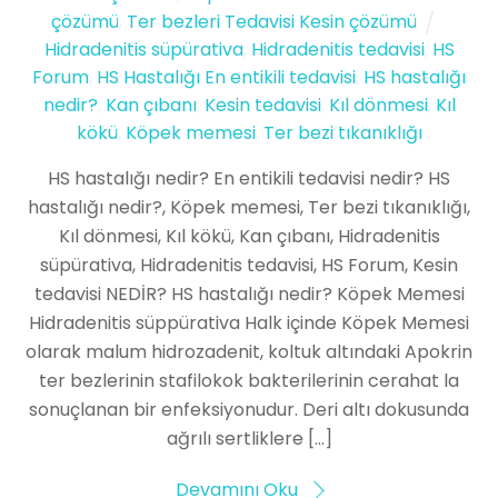
çözümü
,
Ter bezleri Tedavisi Kesin çözümü
Hidradenitis süpürativa
,
Hidradenitis tedavisi
,
HS
Forum
,
HS Hastalığı En entikili tedavisi
,
HS hastalığı
nedir?
,
Kan çıbanı
,
Kesin tedavisi
,
Kıl dönmesi
,
Kıl
kökü
,
Köpek memesi
,
Ter bezi tıkanıklığı
HS hastalığı nedir? En entikili tedavisi nedir? HS
hastalığı nedir?, Köpek memesi, Ter bezi tıkanıklığı,
Kıl dönmesi, Kıl kökü, Kan çıbanı, Hidradenitis
süpürativa, Hidradenitis tedavisi, HS Forum, Kesin
tedavisi NEDİR? HS hastalığı nedir? Köpek Memesi
Hidradenitis süppürativa Halk içinde Köpek Memesi
olarak malum hidrozadenit, koltuk altındaki Apokrin
ter bezlerinin stafilokok bakterilerinin cerahat la
sonuçlanan bir enfeksiyonudur. Deri altı dokusunda
ağrılı sertliklere […]
Devamını Oku