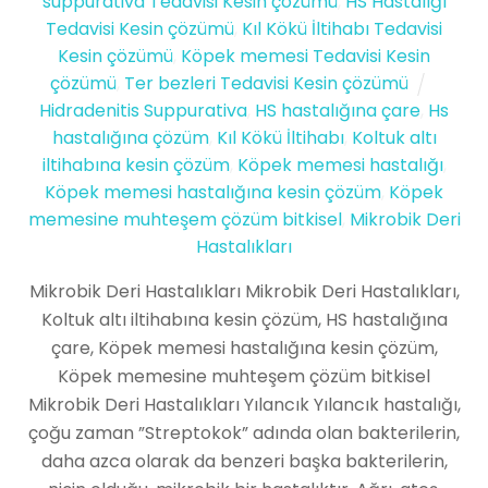
suppurativa Tedavisi Kesin çözümü
,
HS Hastalığı
Tedavisi Kesin çözümü
,
Kıl Kökü İltihabı Tedavisi
Kesin çözümü
,
Köpek memesi Tedavisi Kesin
çözümü
,
Ter bezleri Tedavisi Kesin çözümü
Hidradenitis Suppurativa
,
HS hastalığına çare
,
Hs
hastalığına çözüm
,
Kıl Kökü İltihabı
,
Koltuk altı
iltihabına kesin çözüm
,
Köpek memesi hastalığı
,
Köpek memesi hastalığına kesin çözüm
,
Köpek
memesine muhteşem çözüm bitkisel
,
Mikrobik Deri
Hastalıkları
Mikrobik Deri Hastalıkları Mikrobik Deri Hastalıkları,
Koltuk altı iltihabına kesin çözüm, HS hastalığına
çare, Köpek memesi hastalığına kesin çözüm,
Köpek memesine muhteşem çözüm bitkisel
Mikrobik Deri Hastalıkları Yılancık Yılancık hastalığı,
çoğu zaman ”Streptokok” adında olan bakterilerin,
daha azca olarak da benzeri başka bakterilerin,