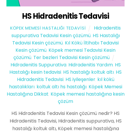
HS Hidradenitis Tedavisi
Hidradenitis
KÖPEK MEMESI HASTALIĞI TEDAVISI
suppurativa Tedavisi Kesin çözümü
,
HS Hastalığı
Tedavisi Kesin çözümü
,
Kıl Kökü İltihabı Tedavisi
Kesin çözümü
,
Köpek memesi Tedavisi Kesin
çözümü
,
Ter bezleri Tedavisi Kesin çözümü
Hidradenitis Suppurativa
,
Hidradenitis Yardım
,
HS
Hastalığı kesin tedavisi
,
HS hastalığı koltuk altı
,
HS
Hidradenitis Tedavisi
,
HS iyileşenler
,
kıl kökü
hastalıkları
,
koltuk altı hs hastalığı
,
Köpek Memesi
Hastalığına Dikkat
,
Köpek memesi hastalığına kesin
çözüm
HS Hidradenitis Tedavisi Kesin çözümü nedir? HS
Hidradenitis Tedavisi, Hidradenitis suppurativa, HS
hastalığı koltuk altı, Köpek memesi hastalığına