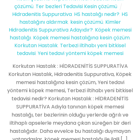
çözümü
,
Ter bezleri Tedavisi Kesin çözümü
Hidradenitis Suppurativa
,
HS hastalığı nedir?
,
HS
hastalığını aldırmak
,
kesin çözümü
,
Kimler
Hidradenitis Suppurativa Adayıdır?
,
Köpek memesi
hastalığı
,
Köpek memesi hastalığına kesin çözüm
,
Korkutan Hastalık
,
Terbezi iltihabı yeni bitkisel
tedavisi
,
Yeni tedavi yöntemi köpek memesi
Korkutan Hastalık : HİDRADENİTİS SUPPURATİVA
Korkutan Hastalık, Hidradenitis Suppurativa, Köpek
memesi hastalığına kesin çözüm, Yeni tedavi
yöntemi köpek memesi, Terbezi iltihabı yeni bitkisel
tedavisi nedir? Korkutan Hastalık : HİDRADENİTİS
SUPPURATİVA Adıyla tanınan köpek memesi
hastalığı, ter bezlerinin olduğu yerlerde ağrılı ve
iltihaplı apselerle meydana çıkan süreğen bir deri
hastalığıdır. Daha evvelce bu hastalığı duymayan
vatandaşlar, köpek memesi hastalığı ile ilgili […]