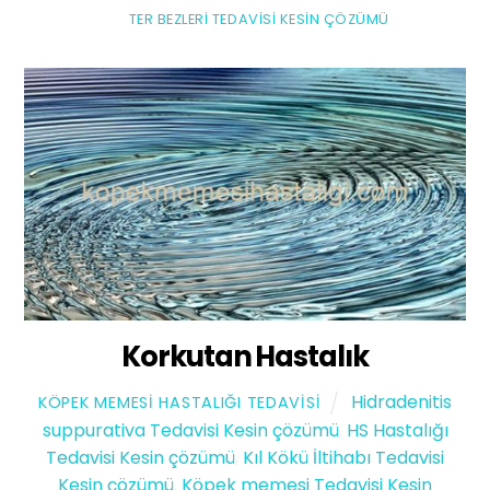
TER BEZLERI TEDAVISI KESIN ÇÖZÜMÜ
Korkutan Hastalık
Hidradenitis
KÖPEK MEMESI HASTALIĞI TEDAVISI
suppurativa Tedavisi Kesin çözümü
,
HS Hastalığı
Tedavisi Kesin çözümü
,
Kıl Kökü İltihabı Tedavisi
Kesin çözümü
,
Köpek memesi Tedavisi Kesin