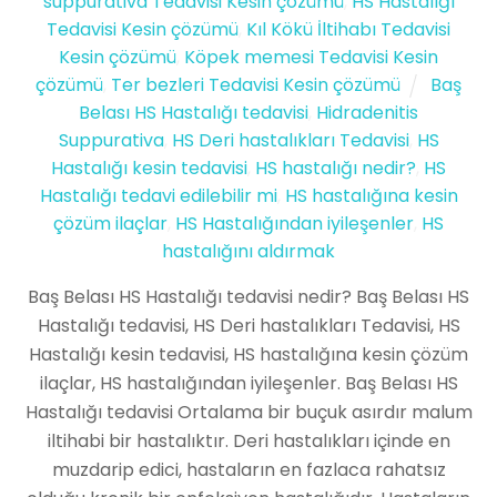
suppurativa Tedavisi Kesin çözümü
,
HS Hastalığı
Tedavisi Kesin çözümü
,
Kıl Kökü İltihabı Tedavisi
Kesin çözümü
,
Köpek memesi Tedavisi Kesin
çözümü
,
Ter bezleri Tedavisi Kesin çözümü
Baş
Belası HS Hastalığı tedavisi
,
Hidradenitis
Suppurativa
,
HS Deri hastalıkları Tedavisi
,
HS
Hastalığı kesin tedavisi
,
HS hastalığı nedir?
,
HS
Hastalığı tedavi edilebilir mi
,
HS hastalığına kesin
çözüm ilaçlar
,
HS Hastalığından iyileşenler
,
HS
hastalığını aldırmak
Baş Belası HS Hastalığı tedavisi nedir? Baş Belası HS
Hastalığı tedavisi, HS Deri hastalıkları Tedavisi, HS
Hastalığı kesin tedavisi, HS hastalığına kesin çözüm
ilaçlar, HS hastalığından iyileşenler. Baş Belası HS
Hastalığı tedavisi Ortalama bir buçuk asırdır malum
iltihabi bir hastalıktır. Deri hastalıkları içinde en
muzdarip edici, hastaların en fazlaca rahatsız