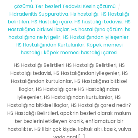
çözümü
,
Ter bezleri Tedavisi Kesin çözümü
Hidradenitis Suppurativa
,
Hs hastalığı
,
HS Hastalığı
belirtileri
,
HS Hastalığı çare
,
HS hastalığı tedavisi
,
HS
Hastalığına bitkisel ilaçlar
,
Hs hastalığına çözüm
,
hs
hastalığına ne iyi gelir
,
HS Hastalığından iyileşenler
,
HS Hastalığından Kurtulanlar
,
Köpek memesi
hastalığı
,
köpek memesi hastalığı çaresi
HS Hastalığı Belirtileri HS Hastalığı Belirtileri, HS
Hastalığı tedavisi, HS Hastalığından iyileşenler, HS
Hastalığından kurtulanlar, HS Hastalığına bitkisel
ilaçlar, HS Hastalığı çare HS Hastalığından
iyileşenler, HS Hastalığından kurtulanlar, HS
Hastalığına bitkisel ilaçlar, HS Hastalığı çaresi nedir?
HS Hastalığı Belirtileri, apokrin bezleri olarak malum
ter bezlerini etkileyen kronik, enflamatuar bir
hastalıktır. HS’li bir çok kişide, koltuk altı, kasık, vulva
yada anal […]