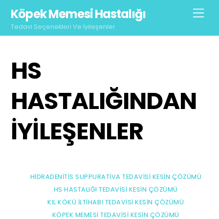
Skip
Köpek Memesi Hastalığı
Men
to
Tedavi Seçenekleri Ve İyileşenler
content
HS
HASTALIĞINDAN
IYILEŞENLER
HIDRADENITIS SUPPURATIVA TEDAVISI KESIN ÇÖZÜMÜ
HS HASTALIĞI TEDAVISI KESIN ÇÖZÜMÜ
KIL KÖKÜ İLTIHABI TEDAVISI KESIN ÇÖZÜMÜ
KÖPEK MEMESI TEDAVISI KESIN ÇÖZÜMÜ