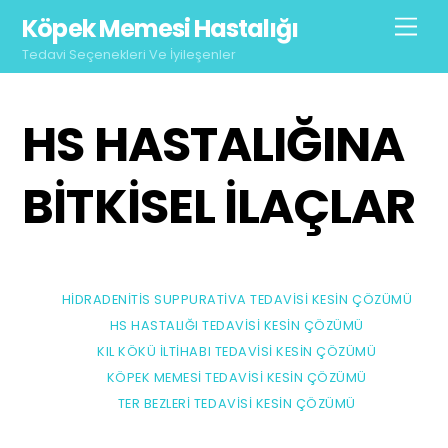
Skip
Köpek Memesi Hastalığı
Men
to
Tedavi Seçenekleri Ve İyileşenler
content
HS HASTALIĞINA
BITKISEL ILAÇLAR
HIDRADENITIS SUPPURATIVA TEDAVISI KESIN ÇÖZÜMÜ
HS HASTALIĞI TEDAVISI KESIN ÇÖZÜMÜ
KIL KÖKÜ İLTIHABI TEDAVISI KESIN ÇÖZÜMÜ
KÖPEK MEMESI TEDAVISI KESIN ÇÖZÜMÜ
TER BEZLERI TEDAVISI KESIN ÇÖZÜMÜ