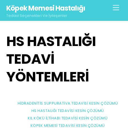
Skip
Köpek Memesi Hastalığı
Men
to
Tedavi Seçenekleri Ve İyileşenler
content
HS HASTALIĞI
TEDAVI
YÖNTEMLERI
HIDRADENITIS SUPPURATIVA TEDAVISI KESIN ÇÖZÜMÜ
HS HASTALIĞI TEDAVISI KESIN ÇÖZÜMÜ
KIL KÖKÜ İLTIHABI TEDAVISI KESIN ÇÖZÜMÜ
KÖPEK MEMESI TEDAVISI KESIN ÇÖZÜMÜ