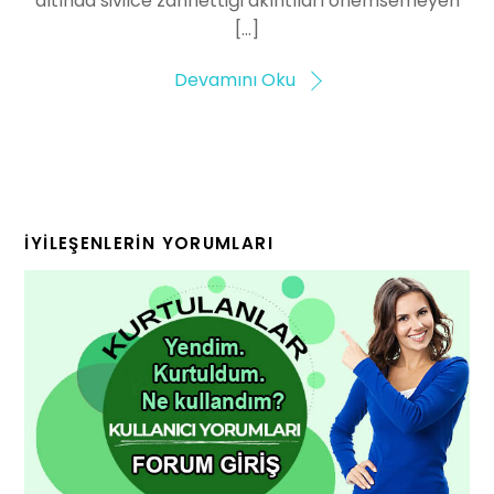
altında sivilce zannettiği akıntıları önemsemeyen
[…]
Devamını Oku
İYILEŞENLERIN YORUMLARI