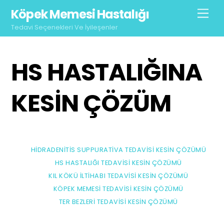
Skip
Köpek Memesi Hastalığı
Men
to
Tedavi Seçenekleri Ve İyileşenler
content
HS HASTALIĞINA
KESIN ÇÖZÜM
HIDRADENITIS SUPPURATIVA TEDAVISI KESIN ÇÖZÜMÜ
HS HASTALIĞI TEDAVISI KESIN ÇÖZÜMÜ
KIL KÖKÜ İLTIHABI TEDAVISI KESIN ÇÖZÜMÜ
KÖPEK MEMESI TEDAVISI KESIN ÇÖZÜMÜ
TER BEZLERI TEDAVISI KESIN ÇÖZÜMÜ