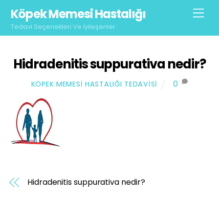
Skip
Köpek Memesi Hastalığı
Men
to
Tedavi Seçenekleri Ve İyileşenler
content
Hidradenitis suppurativa nedir?
0
KÖPEK MEMESI HASTALIĞI TEDAVISI
Hidradenitis suppurativa nedir?