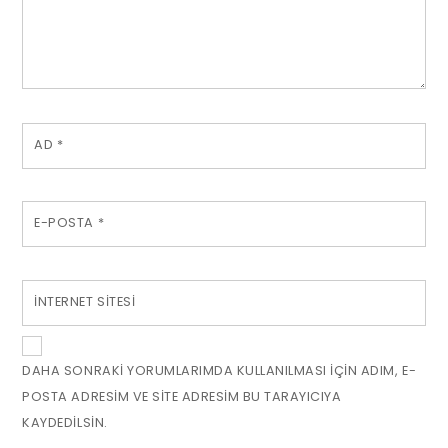
AD
*
E-POSTA
*
İNTERNET SITESI
DAHA SONRAKI YORUMLARIMDA KULLANILMASI IÇIN ADIM, E-
POSTA ADRESIM VE SITE ADRESIM BU TARAYICIYA
KAYDEDILSIN.