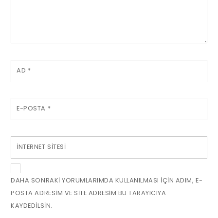
AD
*
E-POSTA
*
İNTERNET SITESI
DAHA SONRAKI YORUMLARIMDA KULLANILMASI IÇIN ADIM, E-
POSTA ADRESIM VE SITE ADRESIM BU TARAYICIYA
KAYDEDILSIN.