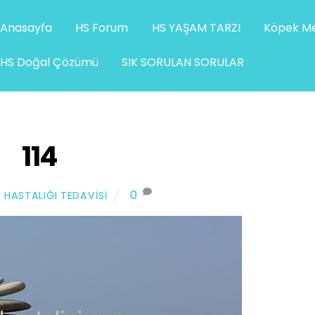
Anasayfa
HS Forum
HS YAŞAM TARZI
Köpek Me
HS Doğal Çözümü
SIK SORULAN SORULAR
114
0
 HASTALIĞI TEDAVISI