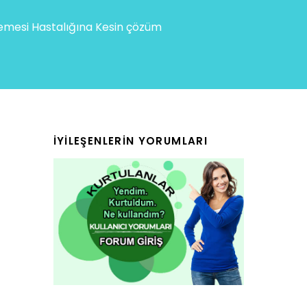
mesi Hastalığına Kesin çözüm
İYILEŞENLERIN YORUMLARI