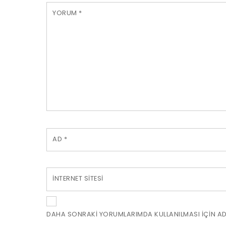
YORUM
*
AD
*
İNTERNET SITESI
DAHA SONRAKI YORUMLARIMDA KULLANILMASI IÇIN ADI