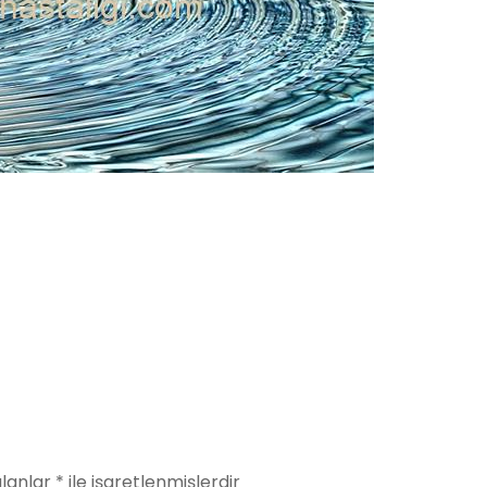
alanlar
*
ile işaretlenmişlerdir