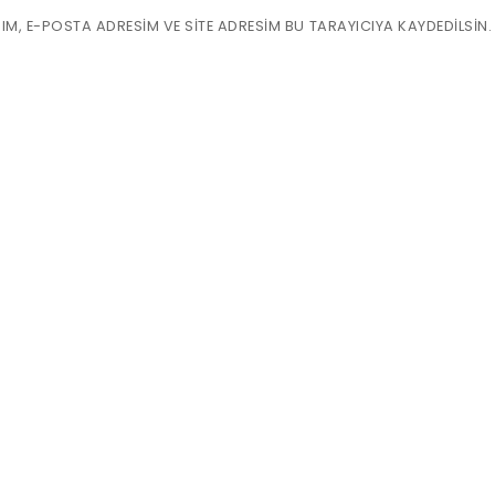
M, E-POSTA ADRESIM VE SITE ADRESIM BU TARAYICIYA KAYDEDILSIN.