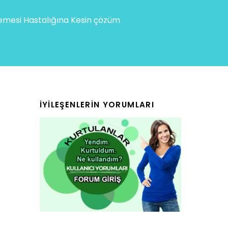
mesi Hastalığına Kesin çözüm
İYILEŞENLERIN YORUMLARI