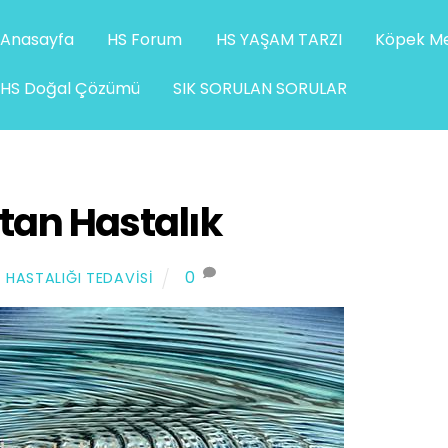
Anasayfa
HS Forum
HS YAŞAM TARZI
Köpek Me
HS Doğal Çözümü
SIK SORULAN SORULAR
tan Hastalık
0
 HASTALIĞI TEDAVISI