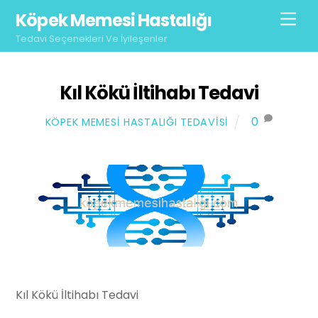
Skip
Köpek Memesi Hastalığı
Men
to
Tedavi Seçenekleri Ve İyileşenler
content
Kıl Kökü İltihabı Tedavi
0
KÖPEK MEMESI HASTALIĞI TEDAVISI
Kıl Kökü İltihabı Tedavi