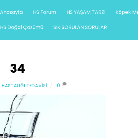
Anasayfa
HS Forum
HS YAŞAM TARZI
Köpek Me
HS Doğal Çözümü
SIK SORULAN SORULAR
34
0
 HASTALIĞI TEDAVISI