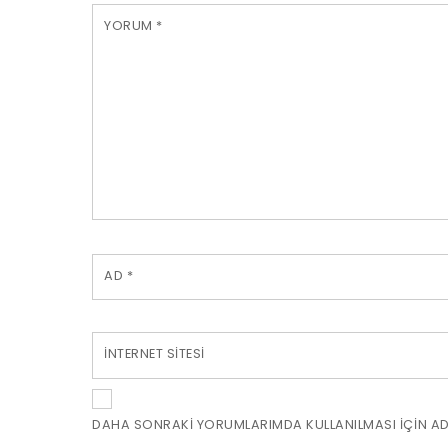
YORUM
*
AD
*
İNTERNET SITESI
DAHA SONRAKI YORUMLARIMDA KULLANILMASI IÇIN ADI