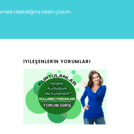
mesi Hastalığına Kesin çözüm
İYILEŞENLERIN YORUMLARI