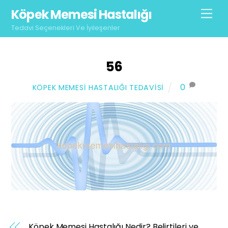
Skip
Köpek Memesi Hastalığı
Men
to
Tedavi Seçenekleri Ve İyileşenler
content
56
0
KÖPEK MEMESI HASTALIĞI TEDAVISI
Köpek Memesi Hastalığı Nedir? Belirtileri ve