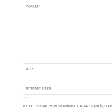
YORUM
*
AD
*
İNTERNET SITESI
DAHA SONRAKI YORUMLARIMDA KULLANILMASI IÇIN ADI