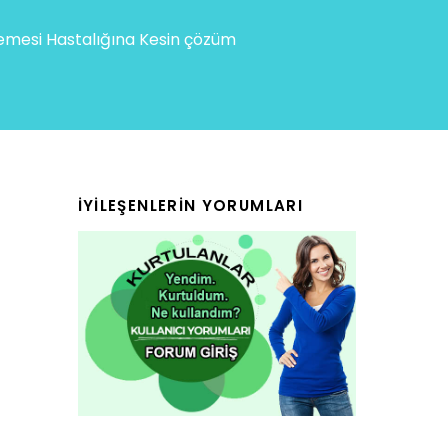
mesi Hastalığına Kesin çözüm
İYILEŞENLERIN YORUMLARI