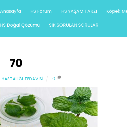
Anasayfa
HS Forum
HS YAŞAM TARZI
Köpek Me
HS Doğal Çözümü
SIK SORULAN SORULAR
70
0
 HASTALIĞI TEDAVISI