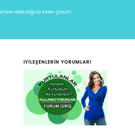
mesi Hastalığına Kesin çözüm
İYILEŞENLERIN YORUMLARI