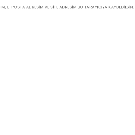
M, E-POSTA ADRESIM VE SITE ADRESIM BU TARAYICIYA KAYDEDILSIN.