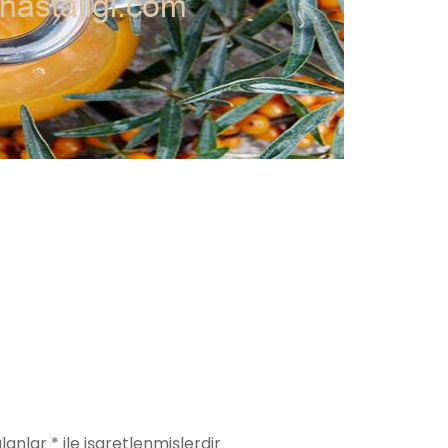
alanlar
*
ile işaretlenmişlerdir