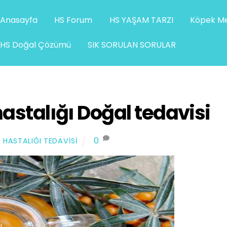
Anasayfa
HS Forum
HS YAŞAM TARZI
Köpek Me
HS Doğal Çözümü
SIK SORULAN SORULAR
stalığı Doğal tedavisi
0
 HASTALIĞI TEDAVISI