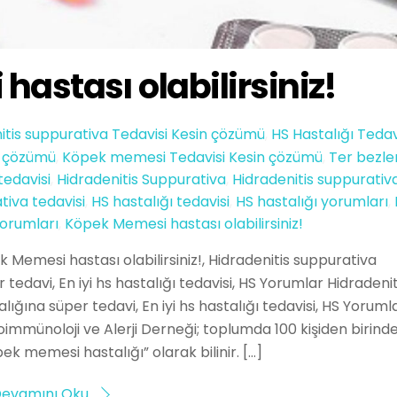
astası olabilirsiniz!
itis suppurativa Tedavisi Kesin çözümü
,
HS Hastalığı Tedav
in çözümü
,
Köpek memesi Tedavisi Kesin çözümü
,
Ter bezler
 tedavisi
,
Hidradenitis Suppurativa
,
Hidradenitis suppurativ
tiva tedavisi
,
HS hastalığı tedavisi
,
HS hastalığı yorumları
,
orumları
,
Köpek Memesi hastası olabilirsiniz!
 Memesi hastası olabilirsiniz!, Hidradenitis suppurativa
tedavi, En iyi hs hastalığı tedavisi, HS Yorumlar Hidradenit
ğına süper tedavi, En iyi hs hastalığı tedavisi, HS Yorumla
immünoloji ve Alerji Derneği; toplumda 100 kişiden birind
pek memesi hastalığı” olarak bilinir. […]
evamını Oku