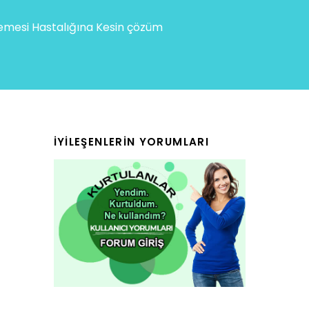
mesi Hastalığına Kesin çözüm
İYILEŞENLERIN YORUMLARI