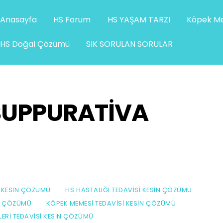
Anasayfa
HS Forum
HS YAŞAM TARZI
Köpek Me
HS Doğal Çözümü
SIK SORULAN SORULAR
SUPPURATIVA
I KESIN ÇÖZÜMÜ
HS HASTALIĞI TEDAVISI KESIN ÇÖZÜMÜ
IN ÇÖZÜMÜ
KÖPEK MEMESI TEDAVISI KESIN ÇÖZÜMÜ
ZLERI TEDAVISI KESIN ÇÖZÜMÜ