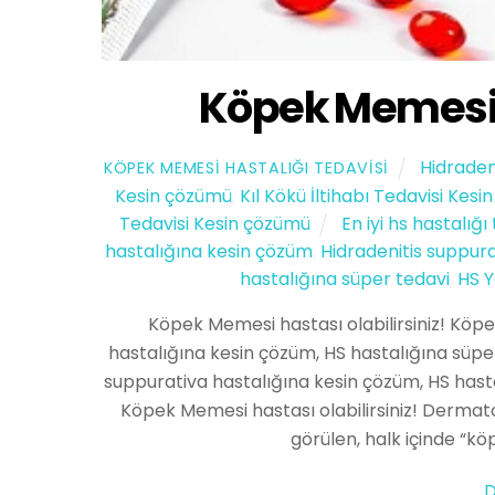
Köpek Memesi h
Hidraden
KÖPEK MEMESI HASTALIĞI TEDAVISI
Kesin çözümü
,
Kıl Kökü İltihabı Tedavisi Kes
Tedavisi Kesin çözümü
En iyi hs hastalığı
hastalığına kesin çözüm
,
Hidradenitis suppura
hastalığına süper tedavi
,
HS Y
Köpek Memesi hastası olabilirsiniz! Köpek
hastalığına kesin çözüm, HS hastalığına süper 
suppurativa hastalığına kesin çözüm, HS hastalı
Köpek Memesi hastası olabilirsiniz! Dermato
görülen, halk içinde “kö
D