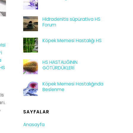
Hidradenitis süpürativa HS
Forum
Köpek Memesi Hastalığı HS
isi
i
a
HS HASTALIĞININ
HS
GÖTÜRDÜKLERİ
Köpek Memesi Hastalığında
Beslenme
is
rı.
e
SAYFALAR
Anasayfa