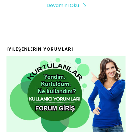
Devamını Oku
İYILEŞENLERIN YORUMLARI