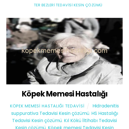
TER BEZLERI TEDAVISI KESIN ÇÖZÜMÜ
Köpek Memesi Hastalığı
Hidradenitis
KÖPEK MEMESI HASTALIĞI TEDAVISI
suppurativa Tedavisi Kesin çözümü
,
HS Hastalığı
Tedavisi Kesin çözümü
,
Kıl Kökü İltihabı Tedavisi
Kesin çözümü
,
Köpek memesi Tedavisi Kesin