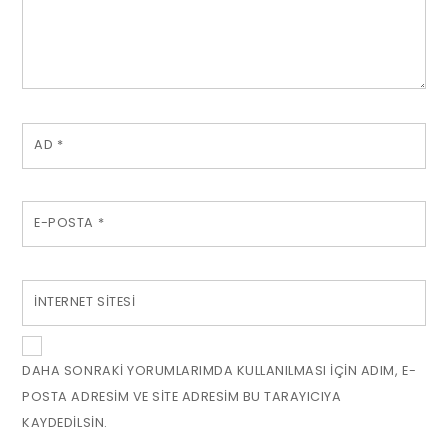
AD
*
E-POSTA
*
İNTERNET SITESI
DAHA SONRAKI YORUMLARIMDA KULLANILMASI IÇIN ADIM, E-
POSTA ADRESIM VE SITE ADRESIM BU TARAYICIYA
KAYDEDILSIN.