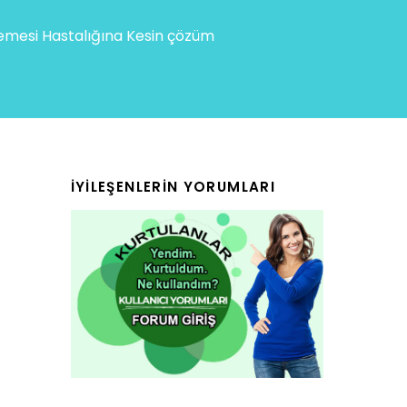
mesi Hastalığına Kesin çözüm
İYILEŞENLERIN YORUMLARI