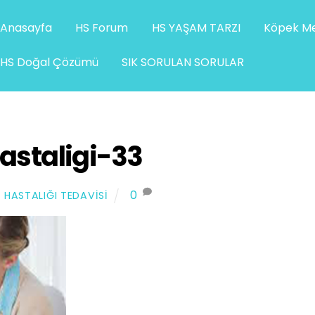
Anasayfa
HS Forum
HS YAŞAM TARZI
Köpek Me
HS Doğal Çözümü
SIK SORULAN SORULAR
astaligi-33
0
 HASTALIĞI TEDAVISI