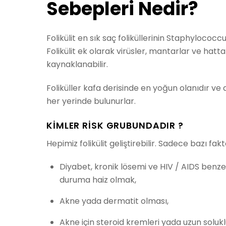
Sebepleri Nedir?
Folikülit en sık saç foliküllerinin Staphylococ
Folikülit ek olarak virüsler, mantarlar ve hat
kaynaklanabilir.
Foliküller kafa derisinde en yoğun olanıdır ve
her yerinde bulunurlar.
KIMLER RISK GRUBUNDADIR ?
Hepimiz folikülit geliştirebilir. Sadece bazı fak
Diyabet, kronik lösemi ve HIV / AIDS benzer
duruma haiz olmak,
Akne yada dermatit olması,
Akne için steroid kremleri yada uzun solukl