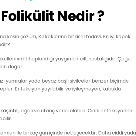
 Folikülit Nedir ?
abına kesin çözüm, Kıl köklerine bitkisel tedavi, En iyi köpek
edir?
oliküllerinin iltihaplandığı yaygın bir cilt hastalığıdır. Çoğu
dan doğar.
mızı yumrular yada beyaz başlı sivilceler benzer biçimde
pler. Enfeksiyon yayılabilir ve iyileşmeyen, kabuklu
şıntılı, ağrılı ve utanç verici olabilir. Ciddi enfeksiyonlar
bilir.
lemleri ile birkaç gün içinde netleşecektir. Daha ciddi yada