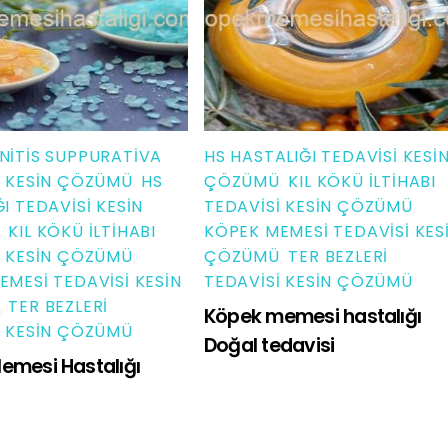
NITIS SUPPURATIVA
HS HASTALIĞI TEDAVISI KESI
I KESIN ÇÖZÜMÜ
,
HS
ÇÖZÜMÜ
,
KIL KÖKÜ İLTIHABI
I TEDAVISI KESIN
TEDAVISI KESIN ÇÖZÜMÜ
,
,
KIL KÖKÜ İLTIHABI
KÖPEK MEMESI TEDAVISI KES
I KESIN ÇÖZÜMÜ
,
ÇÖZÜMÜ
,
TER BEZLERI
EMESI TEDAVISI KESIN
TEDAVISI KESIN ÇÖZÜMÜ
,
TER BEZLERI
Köpek memesi hastalığı
I KESIN ÇÖZÜMÜ
Doğal tedavisi
emesi Hastalığı