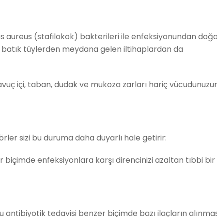
cus aureus (stafilokok) bakterileri ile enfeksiyonundan doğa
ta batık tüylerden meydana gelen iltihaplardan da
 avuç içi, taban, dudak ve mukoza zarları hariç vücudunuzu
törler sizi bu duruma daha duyarlı hale getirir:
 biçimde enfeksiyonlara karşı direncinizi azaltan tıbbi bir
u antibiyotik tedavisi benzer biçimde bazı ilaçların alınmas