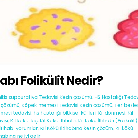
habı Folikülit Nedir?
itis suppurativa Tedavisi Kesin çözümü
,
HS Hastalığı Tedav
in çözümü
,
Köpek memesi Tedavisi Kesin çözümü
,
Ter bezler
mesi tedavisi
,
hs hastalığı bitkisel kürleri
,
Kıl dönmesi
,
Kıl
visi
,
Kıl kökü ilaç
,
Kıl Kökü İltihabı
,
Kıl Kökü İltihabı (Folikülit)
iltihabı yorumlar
,
Kıl Kökü İltihabına kesin çözüm
,
kıl kökü
ihabına ne iyi gelir