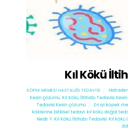
Kıl Kökü İlti
Hidraden
KÖPEK MEMESI HASTALIĞI TEDAVISI
Kesin çözümü
,
Kıl Kökü İltihabı Tedavisi Kes
Tedavisi Kesin çözümü
En iyi köpek me
köklerine bitkisel tedavi
,
kıl kökü doğal teda
Nedir ?
,
Kıl Kökü İltihabı Tedavisi
,
Kıl kökü 
ilt