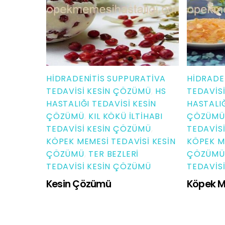
HIDRADENITIS SUPPURATIVA
HIDRADE
TEDAVISI KESIN ÇÖZÜMÜ
,
HS
TEDAVIS
HASTALIĞI TEDAVISI KESIN
HASTALIĞ
ÇÖZÜMÜ
,
KIL KÖKÜ İLTIHABI
ÇÖZÜMÜ
TEDAVISI KESIN ÇÖZÜMÜ
,
TEDAVIS
KÖPEK MEMESI TEDAVISI KESIN
KÖPEK M
ÇÖZÜMÜ
,
TER BEZLERI
ÇÖZÜMÜ
TEDAVISI KESIN ÇÖZÜMÜ
TEDAVIS
Kesin Çözümü
Köpek M