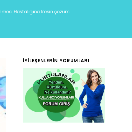
mesi Hastalığına Kesin çözüm
İYILEŞENLERIN YORUMLARI