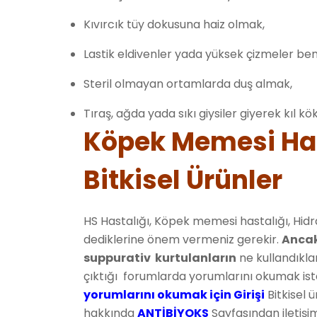
Kıvırcık tüy dokusuna haiz olmak,
Lastik eldivenler yada yüksek çizmeler benze
Steril olmayan ortamlarda duş almak,
Tıraş, ağda yada sıkı giysiler giyerek kıl k
Köpek Memesi Has
Bitkisel Ürünler
HS Hastalığı, Köpek memesi hastalığı, Hid
dediklerine önem vermeniz gerekir.
Ancak
suppurativ kurtulanların
ne kullandıkları
çıktığı forumlarda yorumlarını okumak is
yorumlarını okumak için Girişi
Bitkisel 
hakkında
ANTİBİYOKS
Sayfasından iletişim