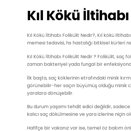
Kıl Kökü İltihabı
Kıl Kökü İltihabı Folikülit Nedir?, Kıl kökü iltih
memesi tedavisi, hs hastalığı bitkisel kürleri n
Kıl Kökü İltihabı Folikülit Nedir ? Folikülit, saç f
zaman bakteriyel yada fungal bir enfeksiyon
İlk başta, saç köklerinin etrafındaki minik kır
görünebilir-her saçın büyümüş olduğu minik ce
yaralara dönüşebilir.
Bu durum yaşamı tehdit edici değildir, sadece ka
kalıcı saç dökülmesine ve yara izlerine niçin ola
Hafifçe bir vakanız var ise, temel öz bakım ön