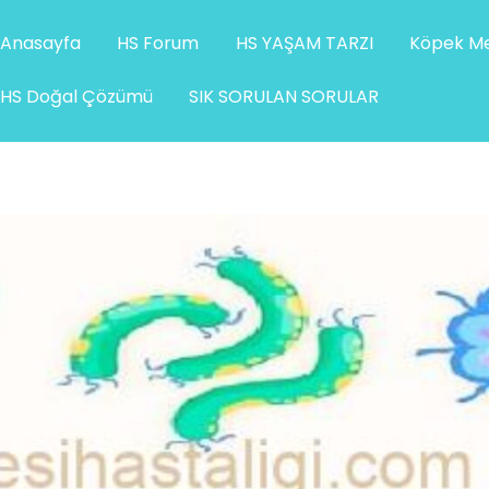
Anasayfa
HS Forum
HS YAŞAM TARZI
Köpek Me
HS Doğal Çözümü
SIK SORULAN SORULAR