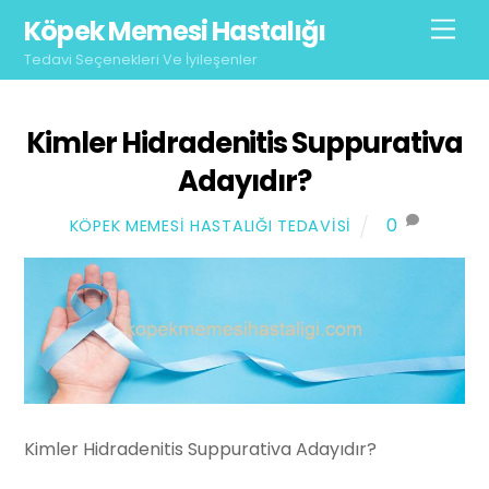
Skip
Köpek Memesi Hastalığı
Men
to
Tedavi Seçenekleri Ve İyileşenler
content
Kimler Hidradenitis Suppurativa
Adayıdır?
0
KÖPEK MEMESI HASTALIĞI TEDAVISI
Kimler Hidradenitis Suppurativa Adayıdır?