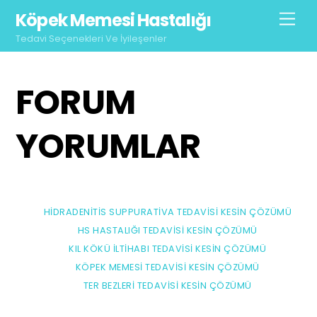
Skip
Köpek Memesi Hastalığı
Men
to
Tedavi Seçenekleri Ve İyileşenler
content
FORUM
YORUMLAR
HIDRADENITIS SUPPURATIVA TEDAVISI KESIN ÇÖZÜMÜ
HS HASTALIĞI TEDAVISI KESIN ÇÖZÜMÜ
KIL KÖKÜ İLTIHABI TEDAVISI KESIN ÇÖZÜMÜ
KÖPEK MEMESI TEDAVISI KESIN ÇÖZÜMÜ
TER BEZLERI TEDAVISI KESIN ÇÖZÜMÜ