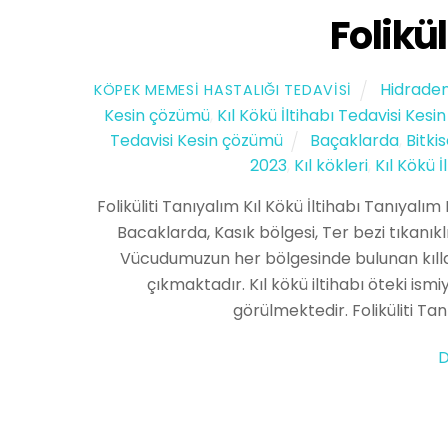
Folikü
Hidraden
KÖPEK MEMESI HASTALIĞI TEDAVISI
Kesin çözümü
,
Kıl Kökü İltihabı Tedavisi Kes
Tedavisi Kesin çözümü
Baçaklarda
,
Bitkis
2023
,
Kıl kökleri
,
Kıl Kökü İ
Foliküliti Tanıyalım Kıl Kökü İltihabı Tanıyalım F
Bacaklarda, Kasık bölgesi, Ter bezi tıkanıklı
Vücudumuzun her bölgesinde bulunan kılla
çıkmaktadır. Kıl kökü iltihabı öteki ismi
görülmektedir. Foliküliti T
D