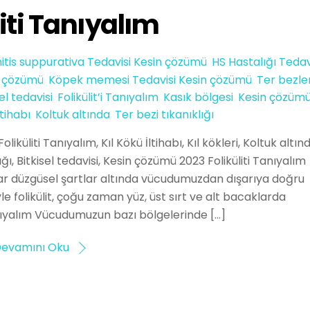
liti Tanıyalım
itis suppurativa Tedavisi Kesin çözümü
,
HS Hastalığı Tedav
in çözümü
,
Köpek memesi Tedavisi Kesin çözümü
,
Ter bezler
el tedavisi
,
Folikülit’i Tanıyalım
,
Kasık bölgesi
,
Kesin çözüm
ltihabı
,
Koltuk altında
,
Ter bezi tıkanıklığı
oliküliti Tanıyalım, Kıl Kökü İltihabı, Kıl kökleri, Koltuk altın
ğı, Bitkisel tedavisi, Kesin çözümü 2023 Foliküliti Tanıyalım
r düzgüsel şartlar altında vücudumuzdan dışarıya doğru
yle folikülit, çoğu zaman yüz, üst sırt ve alt bacaklarda
anıyalım Vücudumuzun bazı bölgelerinde […]
evamını Oku