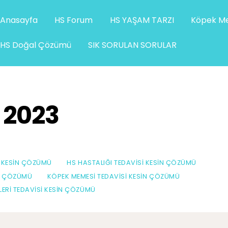
Anasayfa
HS Forum
HS YAŞAM TARZI
Köpek Me
HS Doğal Çözümü
SIK SORULAN SORULAR
 2023
I KESIN ÇÖZÜMÜ
HS HASTALIĞI TEDAVISI KESIN ÇÖZÜMÜ
IN ÇÖZÜMÜ
KÖPEK MEMESI TEDAVISI KESIN ÇÖZÜMÜ
ZLERI TEDAVISI KESIN ÇÖZÜMÜ