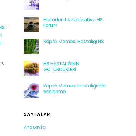
Hidradenitis süpürativa HS
Forum
isi
i
Köpek Memesi Hastalığı HS
ü
da,
HS HASTALIĞININ
GÖTÜRDÜKLERİ
Köpek Memesi Hastalığında
Beslenme
SAYFALAR
Anasayfa