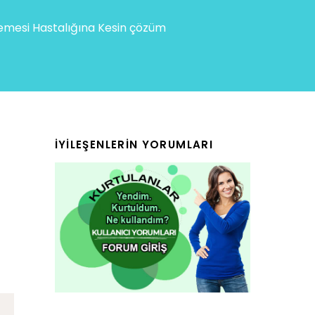
mesi Hastalığına Kesin çözüm
İYILEŞENLERIN YORUMLARI